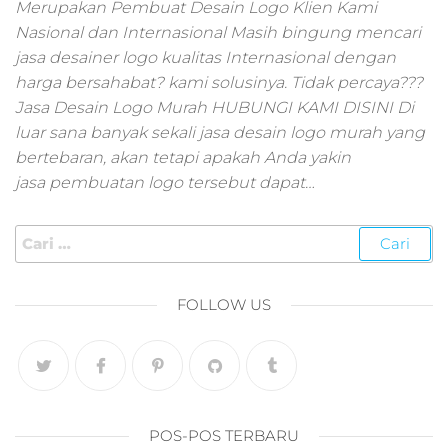
pemasaran online
Merupakan Pembuat Desain Logo Klien Kami
smm,media promo
Nasional dan Internasional Masih bingung mencari
digital,jasa digital
jasa desainer logo kualitas Internasional dengan
marketing
harga bersahabat? kami solusinya. Tidak percaya???
terbaik,marketing
Jasa Desain Logo Murah HUBUNGI KAMI DISINI Di
online offline,jasa
luar sana banyak sekali jasa desain logo murah yang
digital marketing
bertebaran, akan tetapi apakah Anda yakin
murah,marketing
digital local,landin
jasa pembuatan logo tersebut dapat…
page marketing
digital,digital
marketing untuk
umkm,digital
marketing
FOLLOW US
umkm,pemasaran
digital
marketing,maksu
digital marketing,j
online
marketing,biaya
POS-POS TERBARU
digital