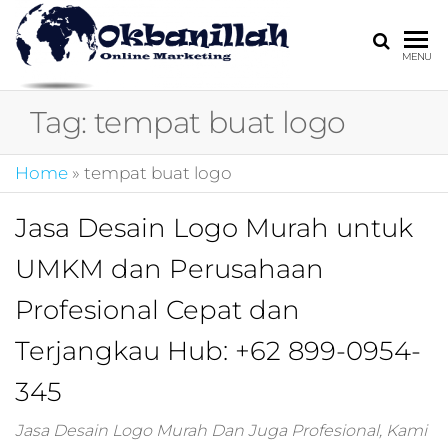
HARGA
digital
MENU
marketing,market
MIRING
online,marketing
Tag:
tempat buat logo
4.0,jasa digital
marketing,pemasa
digital,marketing 4
Home
»
tempat buat logo
kotler,performanc
digital,bisnis digita
Jasa Desain Logo Murah untuk
marketing,perusa
digital marketing,j
UMKM dan Perusahaan
marketing,kotler
4.0,branding
Profesional Cepat dan
marketing
digital,marketing
Terjangkau Hub: +62 899-0954-
digital social
345
media,promosi
digital,digital mind
marketing,admoo,j
Jasa Desain Logo Murah Dan Juga Profesional, Kami