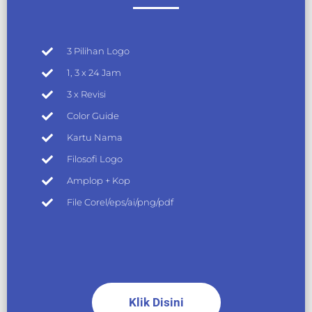
3 Pilihan Logo
1, 3 x 24 Jam
3 x Revisi
Color Guide
Kartu Nama
Filosofi Logo
Amplop + Kop
File Corel/eps/ai/png/pdf
Klik Disini