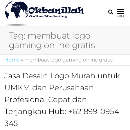
HARGA
digital
MENU
marketing,market
MIRING
online,marketing
Tag:
membuat logo
4.0,jasa digital
marketing,pemasa
gaming online gratis
digital,marketing 4
kotler,performanc
Home
»
membuat logo gaming online gratis
digital,bisnis digita
marketing,perusa
digital marketing,j
Jasa Desain Logo Murah untuk
marketing,kotler
UMKM dan Perusahaan
4.0,branding
marketing
Profesional Cepat dan
digital,marketing
digital social
Terjangkau Hub: +62 899-0954-
media,promosi
digital,digital mind
345
marketing,admoo,j