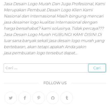
pemasaran online
Jasa Desain Logo Murah Dan Juga Profesional, Kami
smm,media promo
Merupakan Pembuat Desain Logo Klien Kami
digital,jasa digital
Nasional dan Internasional Masih bingung mencari
marketing
jasa desainer logo kualitas Internasional dengan
terbaik,marketing
online offline,jasa
harga bersahabat? kami solusinya. Tidak percaya???
digital marketing
Jasa Desain Logo Murah HUBUNGI KAMI DISINI Di
murah,marketing
luar sana banyak sekali jasa desain logo murah yang
digital local,landin
bertebaran, akan tetapi apakah Anda yakin
page marketing
jasa pembuatan logo tersebut dapat…
digital,digital
marketing untuk
umkm,digital
marketing
umkm,pemasaran
digital
FOLLOW US
marketing,maksu
digital marketing,j
online
marketing,biaya
digital