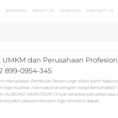
BERANDA
ABOUT US
SERVICES
CONTACT US
A
rketing
G
ing
masaran
ing 4.0
mance
igital
k UMKM dan Perusahaan Profesion
rusahaan
ing,jasa
2 899-0954-345
ler
ami Merupakan Pembuat Desain Logo Klien Kami Nasiona
r logo kualitas Internasional dengan harga bersahabat?
ting
ah HUBUNGI KAMI DISINI Di luar sana banyak sekali jasa 
Anda yakin jasa pembuatan logo tersebut dapat…
i
 minds
moo,jasa