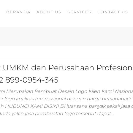
BERANDA
ABOUT US
SERVICES
CONTACT US
A
rketing
G
ing
masaran
ing 4.0
mance
igital
k UMKM dan Perusahaan Profesion
rusahaan
ing,jasa
2 899-0954-345
ler
ami Merupakan Pembuat Desain Logo Klien Kami Nasiona
r logo kualitas Internasional dengan harga bersahabat?
ting
ah HUBUNGI KAMI DISINI Di luar sana banyak sekali jasa 
Anda yakin jasa pembuatan logo tersebut dapat…
i
 minds
moo,jasa