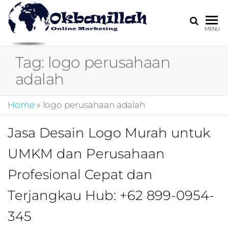
HARGA
digital
MENU
marketing,market
MIRING
online,marketing
Tag:
logo perusahaan
4.0,jasa digital
marketing,pemasa
adalah
digital,marketing 4
kotler,performanc
Home
»
logo perusahaan adalah
digital,bisnis digita
marketing,perusa
digital marketing,j
Jasa Desain Logo Murah untuk
marketing,kotler
UMKM dan Perusahaan
4.0,branding
marketing
Profesional Cepat dan
digital,marketing
digital social
Terjangkau Hub: +62 899-0954-
media,promosi
digital,digital mind
345
marketing,admoo,j