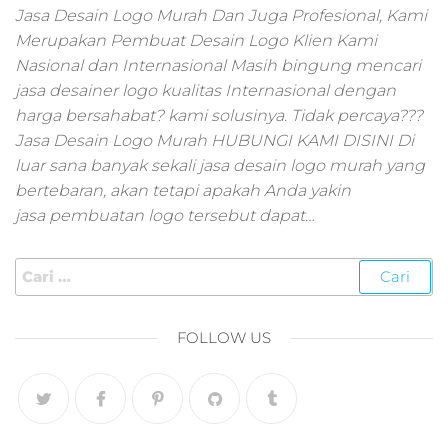
pemasaran online
Jasa Desain Logo Murah Dan Juga Profesional, Kami
smm,media promo
Merupakan Pembuat Desain Logo Klien Kami
digital,jasa digital
Nasional dan Internasional Masih bingung mencari
marketing
jasa desainer logo kualitas Internasional dengan
terbaik,marketing
online offline,jasa
harga bersahabat? kami solusinya. Tidak percaya???
digital marketing
Jasa Desain Logo Murah HUBUNGI KAMI DISINI Di
murah,marketing
luar sana banyak sekali jasa desain logo murah yang
digital local,landin
bertebaran, akan tetapi apakah Anda yakin
page marketing
jasa pembuatan logo tersebut dapat…
digital,digital
marketing untuk
umkm,digital
marketing
umkm,pemasaran
digital
FOLLOW US
marketing,maksu
digital marketing,j
online
marketing,biaya
digital