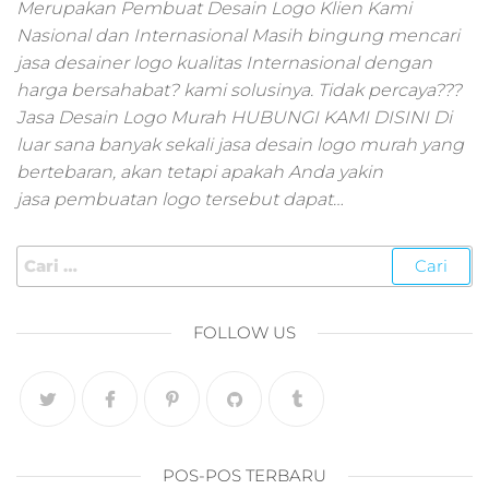
pemasaran online
Merupakan Pembuat Desain Logo Klien Kami
smm,media promo
Nasional dan Internasional Masih bingung mencari
digital,jasa digital
jasa desainer logo kualitas Internasional dengan
marketing
harga bersahabat? kami solusinya. Tidak percaya???
terbaik,marketing
Jasa Desain Logo Murah HUBUNGI KAMI DISINI Di
online offline,jasa
luar sana banyak sekali jasa desain logo murah yang
digital marketing
bertebaran, akan tetapi apakah Anda yakin
murah,marketing
digital local,landin
jasa pembuatan logo tersebut dapat…
page marketing
digital,digital
marketing untuk
umkm,digital
marketing
FOLLOW US
umkm,pemasaran
digital
marketing,maksu
digital marketing,j
online
marketing,biaya
POS-POS TERBARU
digital