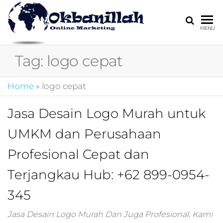
HARGA
digital
MENU
marketing,market
MIRING
online,marketing
Tag:
logo cepat
4.0,jasa digital
marketing,pemasa
digital,marketing 4
Home
»
logo cepat
kotler,performanc
digital,bisnis digita
Jasa Desain Logo Murah untuk
marketing,perusa
digital marketing,j
UMKM dan Perusahaan
marketing,kotler
4.0,branding
Profesional Cepat dan
marketing
digital,marketing
Terjangkau Hub: +62 899-0954-
digital social
345
media,promosi
digital,digital mind
marketing,admoo,j
Jasa Desain Logo Murah Dan Juga Profesional, Kami