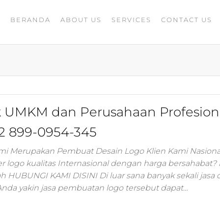
BERANDA
ABOUT US
SERVICES
CONTACT US
A
rketing
G
ing
masaran
ing 4.0
mance
igital
k UMKM dan Perusahaan Profesion
rusahaan
ing,jasa
2 899-0954-345
ler
ami Merupakan Pembuat Desain Logo Klien Kami Nasiona
r logo kualitas Internasional dengan harga bersahabat?
ting
ah HUBUNGI KAMI DISINI Di luar sana banyak sekali jasa 
Anda yakin jasa pembuatan logo tersebut dapat…
i
 minds
moo,jasa