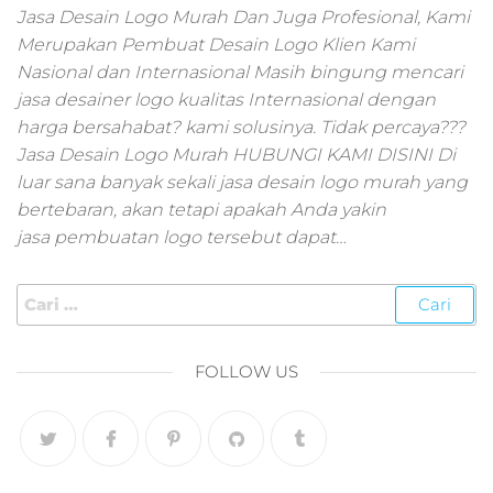
pemasaran online
Jasa Desain Logo Murah Dan Juga Profesional, Kami
smm,media promo
Merupakan Pembuat Desain Logo Klien Kami
digital,jasa digital
Nasional dan Internasional Masih bingung mencari
marketing
jasa desainer logo kualitas Internasional dengan
terbaik,marketing
online offline,jasa
harga bersahabat? kami solusinya. Tidak percaya???
digital marketing
Jasa Desain Logo Murah HUBUNGI KAMI DISINI Di
murah,marketing
luar sana banyak sekali jasa desain logo murah yang
digital local,landin
bertebaran, akan tetapi apakah Anda yakin
page marketing
jasa pembuatan logo tersebut dapat…
digital,digital
marketing untuk
umkm,digital
marketing
umkm,pemasaran
digital
FOLLOW US
marketing,maksu
digital marketing,j
online
marketing,biaya
digital