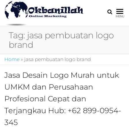
HARGA
digital
MENU
marketing,market
MIRING
online,marketing
Tag:
jasa pembuatan logo
4.0,jasa digital
marketing,pemasa
brand
digital,marketing 4
kotler,performanc
Home
»
jasa pembuatan logo brand
digital,bisnis digita
marketing,perusa
digital marketing,j
Jasa Desain Logo Murah untuk
marketing,kotler
UMKM dan Perusahaan
4.0,branding
marketing
Profesional Cepat dan
digital,marketing
digital social
Terjangkau Hub: +62 899-0954-
media,promosi
digital,digital mind
345
marketing,admoo,j