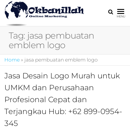
HARGA
digital
MENU
marketing,market
MIRING
online,marketing
Tag:
jasa pembuatan
4.0,jasa digital
marketing,pemasa
emblem logo
digital,marketing 4
kotler,performanc
Home
»
jasa pembuatan emblem logo
digital,bisnis digita
marketing,perusa
digital marketing,j
Jasa Desain Logo Murah untuk
marketing,kotler
UMKM dan Perusahaan
4.0,branding
marketing
Profesional Cepat dan
digital,marketing
digital social
Terjangkau Hub: +62 899-0954-
media,promosi
digital,digital mind
345
marketing,admoo,j