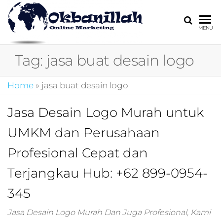
HARGA
digital
MENU
marketing,market
MIRING
online,marketing
Tag:
jasa buat desain logo
4.0,jasa digital
marketing,pemasa
digital,marketing 4
Home
»
jasa buat desain logo
kotler,performanc
digital,bisnis digita
Jasa Desain Logo Murah untuk
marketing,perusa
digital marketing,j
UMKM dan Perusahaan
marketing,kotler
4.0,branding
Profesional Cepat dan
marketing
digital,marketing
Terjangkau Hub: +62 899-0954-
digital social
345
media,promosi
digital,digital mind
marketing,admoo,j
Jasa Desain Logo Murah Dan Juga Profesional, Kami