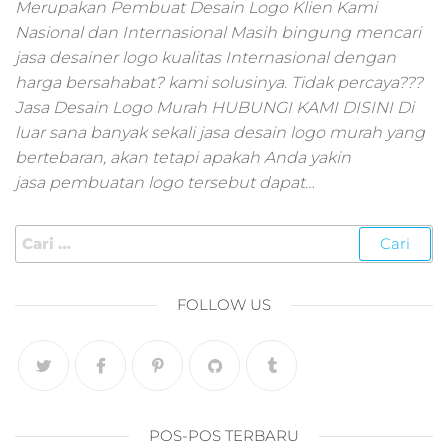
pemasaran online
Merupakan Pembuat Desain Logo Klien Kami
smm,media promo
Nasional dan Internasional Masih bingung mencari
digital,jasa digital
jasa desainer logo kualitas Internasional dengan
marketing
harga bersahabat? kami solusinya. Tidak percaya???
terbaik,marketing
Jasa Desain Logo Murah HUBUNGI KAMI DISINI Di
online offline,jasa
luar sana banyak sekali jasa desain logo murah yang
digital marketing
bertebaran, akan tetapi apakah Anda yakin
murah,marketing
digital local,landin
jasa pembuatan logo tersebut dapat…
page marketing
digital,digital
marketing untuk
umkm,digital
marketing
FOLLOW US
umkm,pemasaran
digital
marketing,maksu
digital marketing,j
online
marketing,biaya
POS-POS TERBARU
digital