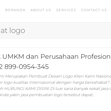
BERANDA
ABOUT US
SERVICES
CONTACT US
A
rketing
G
ing
t logo
masaran
ing 4.0
mance
igital
k UMKM dan Perusahaan Profesion
rusahaan
ing,jasa
2 899-0954-345
ler
ami Merupakan Pembuat Desain Logo Klien Kami Nasiona
r logo kualitas Internasional dengan harga bersahabat?
ting
ah HUBUNGI KAMI DISINI Di luar sana banyak sekali jasa 
Anda yakin jasa pembuatan logo tersebut dapat…
i
 minds
moo,jasa