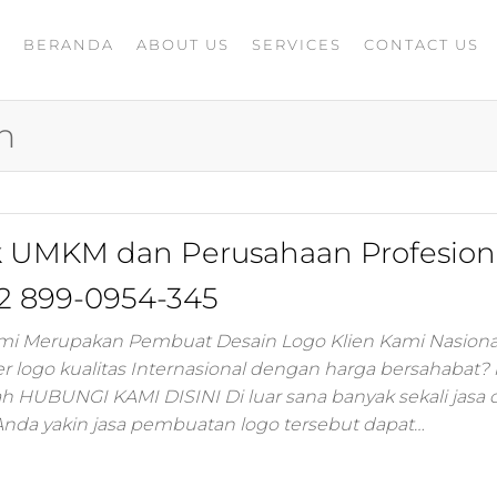
BERANDA
ABOUT US
SERVICES
CONTACT US
A
rketing
G
ing
n
masaran
ing 4.0
mance
igital
k UMKM dan Perusahaan Profesion
rusahaan
ing,jasa
2 899-0954-345
ler
ami Merupakan Pembuat Desain Logo Klien Kami Nasiona
r logo kualitas Internasional dengan harga bersahabat?
ting
ah HUBUNGI KAMI DISINI Di luar sana banyak sekali jasa 
Anda yakin jasa pembuatan logo tersebut dapat…
i
 minds
moo,jasa