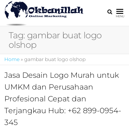
HARGA
digital
MENU
marketing,market
MIRING
online,marketing
Tag:
gambar buat logo
4.0,jasa digital
marketing,pemasa
olshop
digital,marketing 4
kotler,performanc
Home
»
gambar buat logo olshop
digital,bisnis digita
marketing,perusa
digital marketing,j
Jasa Desain Logo Murah untuk
marketing,kotler
UMKM dan Perusahaan
4.0,branding
marketing
Profesional Cepat dan
digital,marketing
digital social
Terjangkau Hub: +62 899-0954-
media,promosi
digital,digital mind
345
marketing,admoo,j