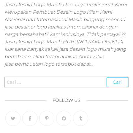
pemasaran online
Jasa Desain Logo Murah Dan Juga Profesional, Kami
smm,media promo
Merupakan Pembuat Desain Logo Klien Kami
digital,jasa digital
Nasional dan Internasional Masih bingung mencari
marketing
jasa desainer logo kualitas Internasional dengan
terbaik,marketing
online offline,jasa
harga bersahabat? kami solusinya. Tidak percaya???
digital marketing
Jasa Desain Logo Murah HUBUNGI KAMI DISINI Di
murah,marketing
luar sana banyak sekali jasa desain logo murah yang
digital local,landin
bertebaran, akan tetapi apakah Anda yakin
page marketing
jasa pembuatan logo tersebut dapat…
digital,digital
marketing untuk
umkm,digital
marketing
umkm,pemasaran
digital
FOLLOW US
marketing,maksu
digital marketing,j
online
marketing,biaya
digital