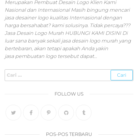
pemasaran online
Merupakan Pembuat Desain Logo Klien Kami
smm,media promo
Nasional dan Internasional Masih bingung mencari
digital,jasa digital
jasa desainer logo kualitas Internasional dengan
marketing
harga bersahabat? kami solusinya. Tidak percaya???
terbaik,marketing
Jasa Desain Logo Murah HUBUNGI KAMI DISINI Di
online offline,jasa
luar sana banyak sekali jasa desain logo murah yang
digital marketing
bertebaran, akan tetapi apakah Anda yakin
murah,marketing
digital local,landin
jasa pembuatan logo tersebut dapat…
page marketing
digital,digital
marketing untuk
umkm,digital
marketing
FOLLOW US
umkm,pemasaran
digital
marketing,maksu
digital marketing,j
online
marketing,biaya
POS-POS TERBARU
digital