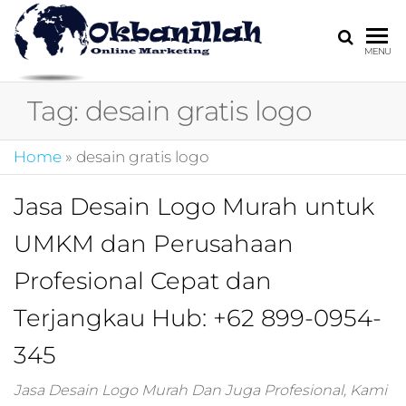
HARGA
digital
MENU
marketing,market
MIRING
online,marketing
Tag:
desain gratis logo
4.0,jasa digital
marketing,pemasa
digital,marketing 4
Home
»
desain gratis logo
kotler,performanc
digital,bisnis digita
Jasa Desain Logo Murah untuk
marketing,perusa
digital marketing,j
UMKM dan Perusahaan
marketing,kotler
4.0,branding
Profesional Cepat dan
marketing
digital,marketing
Terjangkau Hub: +62 899-0954-
digital social
345
media,promosi
digital,digital mind
marketing,admoo,j
Jasa Desain Logo Murah Dan Juga Profesional, Kami