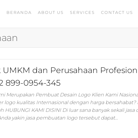
BERANDA
ABOUT US
SERVICES
CONTACT US
A
rketing
G
ing
haan
masaran
ing 4.0
mance
igital
k UMKM dan Perusahaan Profesion
rusahaan
ing,jasa
2 899-0954-345
ler
ami Merupakan Pembuat Desain Logo Klien Kami Nasiona
r logo kualitas Internasional dengan harga bersahabat?
ting
ah HUBUNGI KAMI DISINI Di luar sana banyak sekali jasa 
Anda yakin jasa pembuatan logo tersebut dapat…
i
 minds
moo,jasa