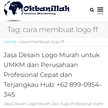
HARGA
digital
MENU
marketing,market
MIRING
online,marketing
Tag:
cara membuat logo ff
4.0,jasa digital
marketing,pemasa
digital,marketing 4
Home
»
cara membuat logo ff
kotler,performanc
digital,bisnis digita
Jasa Desain Logo Murah untuk
marketing,perusa
digital marketing,j
UMKM dan Perusahaan
marketing,kotler
4.0,branding
Profesional Cepat dan
marketing
digital,marketing
Terjangkau Hub: +62 899-0954-
digital social
345
media,promosi
digital,digital mind
marketing,admoo,j
Jasa Desain Logo Murah Dan Juga Profesional, Kami