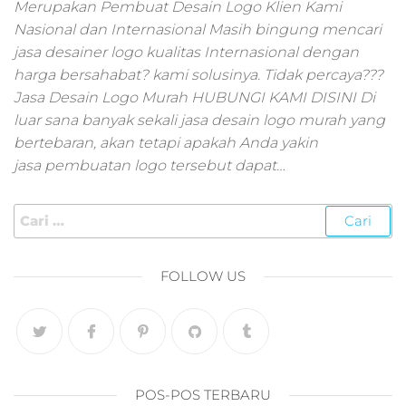
pemasaran online
Merupakan Pembuat Desain Logo Klien Kami
smm,media promo
Nasional dan Internasional Masih bingung mencari
digital,jasa digital
jasa desainer logo kualitas Internasional dengan
marketing
harga bersahabat? kami solusinya. Tidak percaya???
terbaik,marketing
Jasa Desain Logo Murah HUBUNGI KAMI DISINI Di
online offline,jasa
luar sana banyak sekali jasa desain logo murah yang
digital marketing
bertebaran, akan tetapi apakah Anda yakin
murah,marketing
digital local,landin
jasa pembuatan logo tersebut dapat…
page marketing
digital,digital
marketing untuk
umkm,digital
marketing
FOLLOW US
umkm,pemasaran
digital
marketing,maksu
digital marketing,j
online
marketing,biaya
POS-POS TERBARU
digital