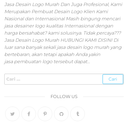
pemasaran online
Jasa Desain Logo Murah Dan Juga Profesional, Kami
smm,media promo
Merupakan Pembuat Desain Logo Klien Kami
digital,jasa digital
Nasional dan Internasional Masih bingung mencari
marketing
jasa desainer logo kualitas Internasional dengan
terbaik,marketing
online offline,jasa
harga bersahabat? kami solusinya. Tidak percaya???
digital marketing
Jasa Desain Logo Murah HUBUNGI KAMI DISINI Di
murah,marketing
luar sana banyak sekali jasa desain logo murah yang
digital local,landin
bertebaran, akan tetapi apakah Anda yakin
page marketing
jasa pembuatan logo tersebut dapat…
digital,digital
marketing untuk
umkm,digital
marketing
umkm,pemasaran
digital
FOLLOW US
marketing,maksu
digital marketing,j
online
marketing,biaya
digital