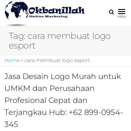
HARGA
digital
MENU
marketing,market
MIRING
online,marketing
Tag:
cara membuat logo
4.0,jasa digital
marketing,pemasa
esport
digital,marketing 4
kotler,performanc
Home
»
cara membuat logo esport
digital,bisnis digita
marketing,perusa
digital marketing,j
Jasa Desain Logo Murah untuk
marketing,kotler
UMKM dan Perusahaan
4.0,branding
marketing
Profesional Cepat dan
digital,marketing
digital social
Terjangkau Hub: +62 899-0954-
media,promosi
digital,digital mind
345
marketing,admoo,j