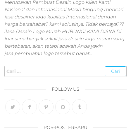
pemasaran online
Merupakan Pembuat Desain Logo Klien Kami
smm,media promo
Nasional dan Internasional Masih bingung mencari
digital,jasa digital
jasa desainer logo kualitas Internasional dengan
marketing
harga bersahabat? kami solusinya. Tidak percaya???
terbaik,marketing
Jasa Desain Logo Murah HUBUNGI KAMI DISINI Di
online offline,jasa
luar sana banyak sekali jasa desain logo murah yang
digital marketing
bertebaran, akan tetapi apakah Anda yakin
murah,marketing
digital local,landin
jasa pembuatan logo tersebut dapat…
page marketing
digital,digital
marketing untuk
umkm,digital
marketing
FOLLOW US
umkm,pemasaran
digital
marketing,maksu
digital marketing,j
online
marketing,biaya
POS-POS TERBARU
digital