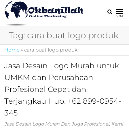
HARGA
digital
MENU
marketing,market
MIRING
online,marketing
Tag:
cara buat logo produk
4.0,jasa digital
marketing,pemasa
digital,marketing 4
Home
»
cara buat logo produk
kotler,performanc
digital,bisnis digita
Jasa Desain Logo Murah untuk
marketing,perusa
digital marketing,j
UMKM dan Perusahaan
marketing,kotler
4.0,branding
Profesional Cepat dan
marketing
digital,marketing
Terjangkau Hub: +62 899-0954-
digital social
345
media,promosi
digital,digital mind
marketing,admoo,j
Jasa Desain Logo Murah Dan Juga Profesional, Kami