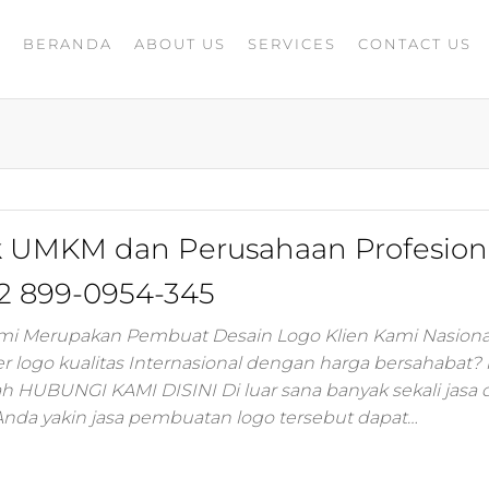
BERANDA
ABOUT US
SERVICES
CONTACT US
A
rketing
G
ing
masaran
ing 4.0
mance
igital
k UMKM dan Perusahaan Profesion
rusahaan
ing,jasa
2 899-0954-345
ler
ami Merupakan Pembuat Desain Logo Klien Kami Nasiona
r logo kualitas Internasional dengan harga bersahabat?
ting
ah HUBUNGI KAMI DISINI Di luar sana banyak sekali jasa 
Anda yakin jasa pembuatan logo tersebut dapat…
i
 minds
moo,jasa