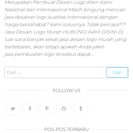
pemasaran online
Merupakan Pembuat Desain Logo Klien Kami
smm,media promo
Nasional dan Internasional Masih bingung mencari
digital,jasa digital
jasa desainer logo kualitas Internasional dengan
marketing
harga bersahabat? kami solusinya. Tidak percaya???
terbaik,marketing
Jasa Desain Logo Murah HUBUNGI KAMI DISINI Di
online offline,jasa
luar sana banyak sekali jasa desain logo murah yang
digital marketing
bertebaran, akan tetapi apakah Anda yakin
murah,marketing
digital local,landin
jasa pembuatan logo tersebut dapat…
page marketing
digital,digital
marketing untuk
umkm,digital
marketing
FOLLOW US
umkm,pemasaran
digital
marketing,maksu
digital marketing,j
online
marketing,biaya
POS-POS TERBARU
digital