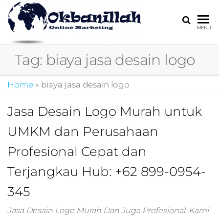
HARGA
digital
MENU
marketing,market
MIRING
online,marketing
Tag:
biaya jasa desain logo
4.0,jasa digital
marketing,pemasa
digital,marketing 4
Home
»
biaya jasa desain logo
kotler,performanc
digital,bisnis digita
Jasa Desain Logo Murah untuk
marketing,perusa
digital marketing,j
UMKM dan Perusahaan
marketing,kotler
4.0,branding
Profesional Cepat dan
marketing
digital,marketing
Terjangkau Hub: +62 899-0954-
digital social
345
media,promosi
digital,digital mind
marketing,admoo,j
Jasa Desain Logo Murah Dan Juga Profesional, Kami