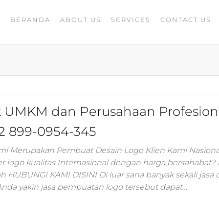
BERANDA
ABOUT US
SERVICES
CONTACT US
A
rketing
G
ing
masaran
ing 4.0
mance
igital
k UMKM dan Perusahaan Profesion
rusahaan
ing,jasa
2 899-0954-345
ler
ami Merupakan Pembuat Desain Logo Klien Kami Nasiona
r logo kualitas Internasional dengan harga bersahabat?
ting
ah HUBUNGI KAMI DISINI Di luar sana banyak sekali jasa 
Anda yakin jasa pembuatan logo tersebut dapat…
i
 minds
moo,jasa