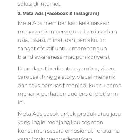
solusi di internet.
marketing
pemula,marketing
2. Meta Ads (Facebook & Instagram)
digital landing
Meta Ads memberikan keleluasaan
page,digital marke
menargetkan pengguna berdasarkan
personas,taktik digi
marketing,internet
usia, lokasi, minat, dan perilaku. Ini
marketing
sangat efektif untuk membangun
google,digital
brand awareness maupun konversi.
marketing jasa,tra
digital
Iklan dapat berbentuk gambar, video,
marketing,umkm
carousel, hingga story. Visual menarik
digital
dan teks persuasif menjadi kunci utama
marketing,digital
menarik perhatian audiens di platform
marketing
terbaik,marketing
ini.
online 2021,google
Meta Ads cocok untuk produk atau jasa
analytics marketin
digital,mito
yang ingin menjangkau segmen
marketing,digital
konsumen secara emosional. Terutama
marketing
yang ingin mengedepankan