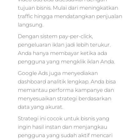
marketing
telkom,layanan dig
tujuan bisnis. Mulai dari meningkatkan
marketing,penjela
traffic hingga mendatangkan penjualan
digital
langsung.
marketing,digital
marketing denny
Dengan sistem pay-per-click,
santoso,mengenal
pengeluaran iklan jadi lebih terukur.
digital
Anda hanya membayar ketika ada
marketing,bagian 
pengguna yang mengklik iklan Anda.
digital
marketing,kerjaan
Google Ads juga menyediakan
digital
dashboard analitik lengkap. Anda bisa
marketing,market
memantau performa kampanye dan
digital startup,dicar
digital marketing,g
menyesuaikan strategi berdasarkan
digital agency,digit
data yang akurat.
sport
marketing,market
Strategi ini cocok untuk bisnis yang
digital digital,bagi
ingin hasil instan dan menjangkau
digital
pengguna yang sudah aktif mencari
marketing,digital