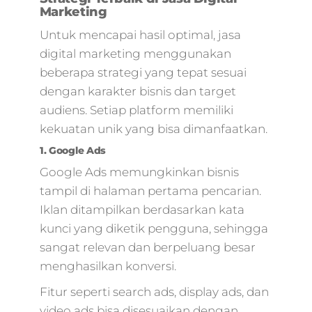
marketing,paket
Marketing
digital
Untuk mencapai hasil optimal, jasa
marketing,market
online
digital marketing menggunakan
marketing,digital
beberapa strategi yang tepat sesuai
marketing untuk
dengan karakter bisnis dan target
pemula,bisnis
audiens. Setiap platform memiliki
marketing
kekuatan unik yang bisa dimanfaatkan.
online,online
marketing
1. Google Ads
online,digital
Google Ads memungkinkan bisnis
marketing
tampil di halaman pertama pencarian.
kuliner,google
marketing
Iklan ditampilkan berdasarkan kata
online,harga digita
kunci yang diketik pengguna, sehingga
marketing,bisnis
sangat relevan dan berpeluang besar
digital advertising,
menghasilkan konversi.
digital marketing
agency,jasa digital
Fitur seperti search ads, display ads, dan
branding,digital
video ads bisa disesuaikan dengan