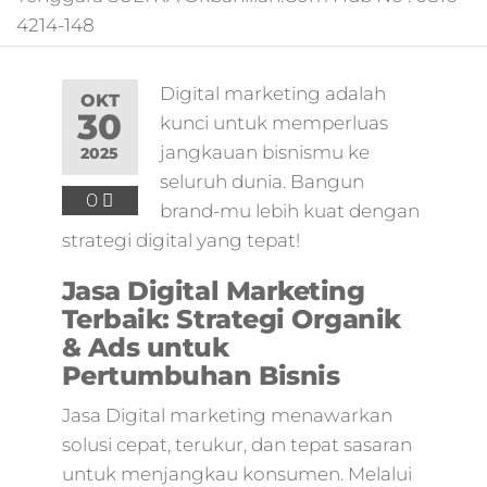
pemasaran online
4214-148
smm,media promo
digital,jasa digital
marketing
Digital marketing adalah
terbaik,marketing
OKT
30
kunci untuk memperluas
online offline,jasa
digital marketing
jangkauan bisnismu ke
2025
murah,marketing
seluruh dunia. Bangun
digital local,landin
0
brand-mu lebih kuat dengan
page marketing
strategi digital yang tepat!
digital,digital
marketing untuk
Jasa Digital Marketing
umkm,digital
Terbaik: Strategi Organik
marketing
umkm,pemasaran
& Ads untuk
digital
Pertumbuhan Bisnis
marketing,maksu
digital marketing,j
Jasa Digital marketing menawarkan
online
solusi cepat, terukur, dan tepat sasaran
marketing,biaya
untuk menjangkau konsumen. Melalui
digital