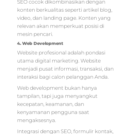
SEO cocok dikombinasikan dengan
advertising
konten berkualitas seperti artikel blog,
online,bisnis online
digital
video, dan landing page. Konten yang
marketing,kotler 2
relevan akan memperkuat posisi di
marketing 4.0,digit
mesin pencari.
pemasaran,im4u
4. Web Development
digital marketing
agency,mempelaja
Website profesional adalah pondasi
digital marketing
utama digital marketing. Website
menjadi pusat informasi, transaksi, dan
interaksi bagi calon pelanggan Anda.
Web development bukan hanya
tampilan, tapi juga menyangkut
kecepatan, keamanan, dan
kenyamanan pengguna saat
mengaksesnya.
Integrasi dengan SEO, formulir kontak,