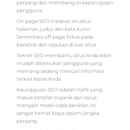
panjang dan membangun kepercayaan
marketing agency
pengguna.
terbaik,marketing
digital
On-page SEO meliputi struktur
mcdonald's,digital
halaman, judul, dan kata kunci.
marketing pocari
Sementara off-page fokus pada
sweat,online
backlink dan reputasi di luar situs.
marketing interne
marketing,market
Teknik SEO membantu situs Anda lebih
digital 2018,market
mudah ditemukan pengguna yang
digital
offline,marketing
memang sedang mencari informasi
digital internet,es
terkait bisnis Anda.
digital,memulai dig
marketing,market
Keunggulan SEO adalah trafik yang
4.0 hermawan
masuk bersifat organik dan terus
kartajaya,evolution
mengalir meski tidak beriklan. Ini
marketing
sangat hemat biaya dalam jangka
digital,paket jasa
panjang.
digital marketing,f
digital marketing,j