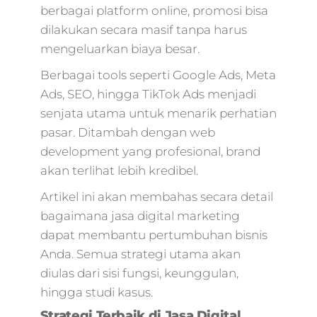
berbagai platform online, promosi bisa
marketing,harga j
digital marketing,2
dilakukan secara masif tanpa harus
jam pahami digital
mengeluarkan biaya besar.
marketing untuk
Berbagai tools seperti Google Ads, Meta
memulai bisnis an
jam pahami digital
Ads, SEO, hingga TikTok Ads menjadi
marketing untuk
senjata utama untuk menarik perhatian
memulai bisnis,ad
pasar. Ditambah dengan web
marketing
development yang profesional, brand
digital,organico
marketing,jasa digi
akan terlihat lebih kredibel.
agency,para
Artikel ini akan membahas secara detail
marketing,ppl
marketing
bagaimana jasa digital marketing
digital,online
dapat membantu pertumbuhan bisnis
marketing
Anda. Semua strategi utama akan
digital,digital
diulas dari sisi fungsi, keunggulan,
marketing
hingga studi kasus.
sms,promosi medi
digital,promosi digi
Strategi Terbaik di Jasa Digital