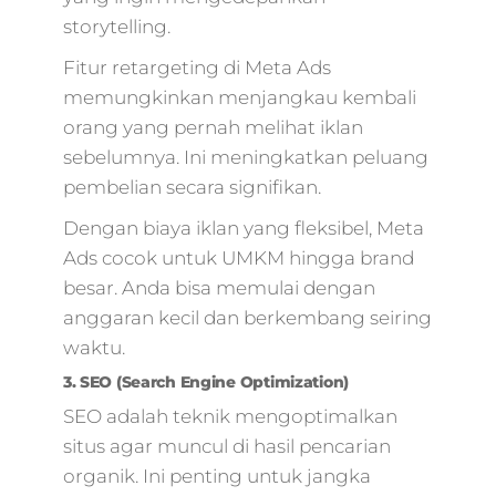
murah,marketing
storytelling.
umkm,marketing
digital lead,market
Fitur retargeting di Meta Ads
untuk
memungkinkan menjangkau kembali
pemula,perusahaa
orang yang pernah melihat iklan
digital agency,bisni
digital
sebelumnya. Ini meningkatkan peluang
agency,marketing
pembelian secara signifikan.
tradisional,herma
Dengan biaya iklan yang fleksibel, Meta
kartajaya marketi
4.0,media marketi
Ads cocok untuk UMKM hingga brand
internet,skartec,m
besar. Anda bisa memulai dengan
pemasaran digital,
anggaran kecil dan berkembang seiring
jam pahami digital
waktu.
marketing,digital
marketing
3. SEO (Search Engine Optimization)
binus,marketing
SEO adalah teknik mengoptimalkan
digital
situs agar muncul di hasil pencarian
website,memaham
digital
organik. Ini penting untuk jangka
marketing,digital