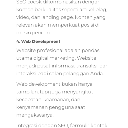
SEO cocok dikombinasikan dengan
advertising
konten berkualitas seperti artikel blog,
online,bisnis online
digital
video, dan landing page. Konten yang
marketing,kotler 2
relevan akan memperkuat posisi di
marketing 4.0,digit
mesin pencari.
pemasaran,im4u
4. Web Development
digital marketing
agency,mempelaja
Website profesional adalah pondasi
digital marketing
utama digital marketing. Website
menjadi pusat informasi, transaksi, dan
interaksi bagi calon pelanggan Anda.
Web development bukan hanya
tampilan, tapi juga menyangkut
kecepatan, keamanan, dan
kenyamanan pengguna saat
mengaksesnya.
Integrasi dengan SEO, formulir kontak,