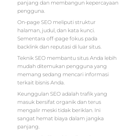
panjang dan membangun kepercayaan
marketing agency
pengguna.
terbaik,marketing
digital
On-page SEO meliputi struktur
mcdonald's,digital
halaman, judul, dan kata kunci.
marketing pocari
Sementara off-page fokus pada
sweat,online
backlink dan reputasi di luar situs.
marketing interne
marketing,market
Teknik SEO membantu situs Anda lebih
digital 2018,market
mudah ditemukan pengguna yang
digital
offline,marketing
memang sedang mencari informasi
digital internet,es
terkait bisnis Anda.
digital,memulai dig
marketing,market
Keunggulan SEO adalah trafik yang
4.0 hermawan
masuk bersifat organik dan terus
kartajaya,evolution
mengalir meski tidak beriklan. Ini
marketing
sangat hemat biaya dalam jangka
digital,paket jasa
panjang.
digital marketing,f
digital marketing,j