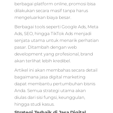
berbagai platform online, promosi bisa
marketing,harga j
digital marketing,2
dilakukan secara masif tanpa harus
jam pahami digital
mengeluarkan biaya besar.
marketing untuk
Berbagai tools seperti Google Ads, Meta
memulai bisnis an
jam pahami digital
Ads, SEO, hingga TikTok Ads menjadi
marketing untuk
senjata utama untuk menarik perhatian
memulai bisnis,ad
pasar. Ditambah dengan web
marketing
development yang profesional, brand
digital,organico
marketing,jasa digi
akan terlihat lebih kredibel.
agency,para
Artikel ini akan membahas secara detail
marketing,ppl
marketing
bagaimana jasa digital marketing
digital,online
dapat membantu pertumbuhan bisnis
marketing
Anda. Semua strategi utama akan
digital,digital
diulas dari sisi fungsi, keunggulan,
marketing
hingga studi kasus.
sms,promosi medi
digital,promosi digi
Strategi Terbaik di Jasa Digital