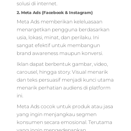
solusi di internet.
marketing
pemula,marketing
2. Meta Ads (Facebook & Instagram)
digital landing
Meta Ads memberikan keleluasaan
page,digital marke
menargetkan pengguna berdasarkan
personas,taktik digi
marketing,internet
usia, lokasi, minat, dan perilaku. Ini
marketing
sangat efektif untuk membangun
google,digital
brand awareness maupun konversi.
marketing jasa,tra
digital
Iklan dapat berbentuk gambar, video,
marketing,umkm
carousel, hingga story. Visual menarik
digital
dan teks persuasif menjadi kunci utama
marketing,digital
menarik perhatian audiens di platform
marketing
terbaik,marketing
ini.
online 2021,google
Meta Ads cocok untuk produk atau jasa
analytics marketin
digital,mito
yang ingin menjangkau segmen
marketing,digital
konsumen secara emosional. Terutama
marketing
yang ingin mengedepankan