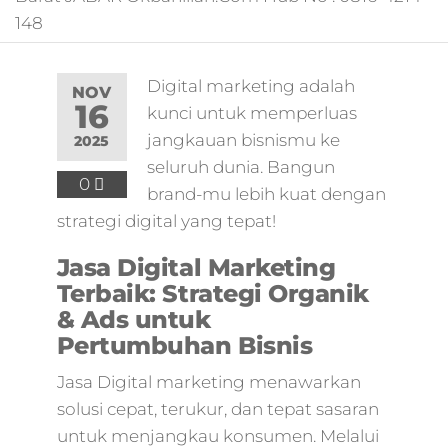
pemasaran online
148
smm,media promo
digital,jasa digital
marketing
Digital marketing adalah
terbaik,marketing
NOV
16
kunci untuk memperluas
online offline,jasa
digital marketing
jangkauan bisnismu ke
2025
murah,marketing
seluruh dunia. Bangun
digital local,landin
0
brand-mu lebih kuat dengan
page marketing
strategi digital yang tepat!
digital,digital
marketing untuk
Jasa Digital Marketing
umkm,digital
Terbaik: Strategi Organik
marketing
umkm,pemasaran
& Ads untuk
digital
Pertumbuhan Bisnis
marketing,maksu
digital marketing,j
Jasa Digital marketing menawarkan
online
solusi cepat, terukur, dan tepat sasaran
marketing,biaya
untuk menjangkau konsumen. Melalui
digital