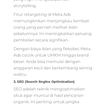
murah,marketing
storytelling.
umkm,marketing
digital lead,market
Fitur retargeting di Meta Ads
untuk
memungkinkan menjangkau kembali
pemula,perusahaa
orang yang pernah melihat iklan
digital agency,bisni
digital
sebelumnya. Ini meningkatkan peluang
agency,marketing
pembelian secara signifikan.
tradisional,herma
Dengan biaya iklan yang fleksibel, Meta
kartajaya marketi
4.0,media marketi
Ads cocok untuk UMKM hingga brand
internet,skartec,m
besar. Anda bisa memulai dengan
pemasaran digital,
anggaran kecil dan berkembang seiring
jam pahami digital
waktu.
marketing,digital
marketing
3. SEO (Search Engine Optimization)
binus,marketing
SEO adalah teknik mengoptimalkan
digital
situs agar muncul di hasil pencarian
website,memaham
digital
organik. Ini penting untuk jangka
marketing,digital