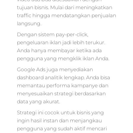
marketing
telkom,layanan dig
tujuan bisnis. Mulai dari meningkatkan
marketing,penjela
traffic hingga mendatangkan penjualan
digital
langsung.
marketing,digital
marketing denny
Dengan sistem pay-per-click,
santoso,mengenal
pengeluaran iklan jadi lebih terukur.
digital
Anda hanya membayar ketika ada
marketing,bagian 
pengguna yang mengklik iklan Anda.
digital
marketing,kerjaan
Google Ads juga menyediakan
digital
dashboard analitik lengkap. Anda bisa
marketing,market
memantau performa kampanye dan
digital startup,dicar
digital marketing,g
menyesuaikan strategi berdasarkan
digital agency,digit
data yang akurat.
sport
marketing,market
Strategi ini cocok untuk bisnis yang
digital digital,bagi
ingin hasil instan dan menjangkau
digital
pengguna yang sudah aktif mencari
marketing,digital