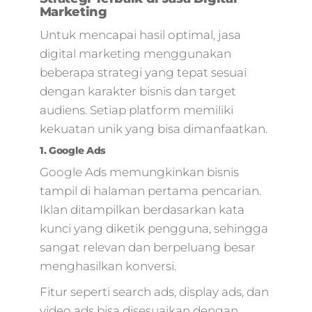
marketing,paket
Marketing
digital
Untuk mencapai hasil optimal, jasa
marketing,market
online
digital marketing menggunakan
marketing,digital
beberapa strategi yang tepat sesuai
marketing untuk
dengan karakter bisnis dan target
pemula,bisnis
audiens. Setiap platform memiliki
marketing
kekuatan unik yang bisa dimanfaatkan.
online,online
marketing
1. Google Ads
online,digital
Google Ads memungkinkan bisnis
marketing
tampil di halaman pertama pencarian.
kuliner,google
marketing
Iklan ditampilkan berdasarkan kata
online,harga digita
kunci yang diketik pengguna, sehingga
marketing,bisnis
sangat relevan dan berpeluang besar
digital advertising,
menghasilkan konversi.
digital marketing
agency,jasa digital
Fitur seperti search ads, display ads, dan
branding,digital
video ads bisa disesuaikan dengan