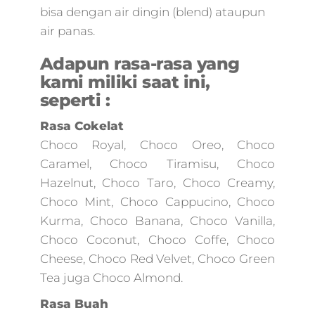
marketing
bisa dengan air dingin (blend) ataupun
pemula,marketing
air panas.
digital landing
page,digital marke
Adapun rasa-rasa yang
personas,taktik digi
kami miliki saat ini,
marketing,internet
seperti :
marketing
google,digital
Rasa Cokelat
marketing jasa,tra
Choco Royal, Choco Oreo, Choco
digital
Caramel, Choco Tiramisu, Choco
marketing,umkm
digital
Hazelnut, Choco Taro, Choco Creamy,
marketing,digital
Choco Mint, Choco Cappucino, Choco
marketing
Kurma, Choco Banana, Choco Vanilla,
terbaik,marketing
Choco Coconut, Choco Coffe, Choco
online 2021,google
analytics marketin
Cheese, Choco Red Velvet, Choco Green
digital,mito
Tea juga Choco Almond.
marketing,digital
Rasa Buah
marketing