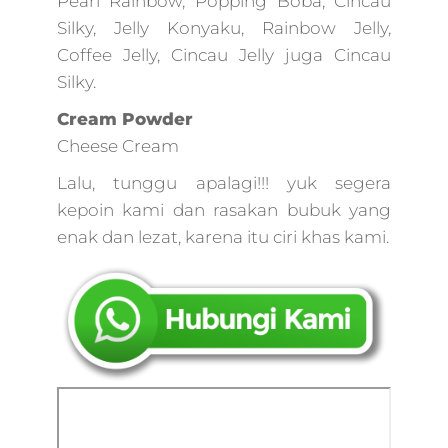
Pearl Rainbow, Popping Boba, Cincau
advertising
Silky, Jelly Konyaku, Rainbow Jelly,
online,bisnis online
Coffee Jelly, Cincau Jelly juga Cincau
digital
marketing,kotler 2
Silky.
marketing 4.0,digit
Cream Powder
pemasaran,im4u
digital marketing
Cheese Cream
agency,mempelaja
Lalu, tunggu apalagi!!! yuk segera
digital marketing
kepoin kami dan rasakan bubuk yang
enak dan lezat, karena itu ciri khas kami.