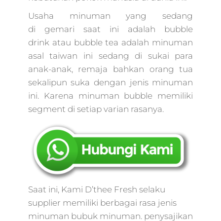
marketing
telkom,layanan dig
Usaha minuman yang sedang
marketing,penjela
di gemari saat ini adalah bubble
digital
drink atau bubble tea adalah minuman
marketing,digital
marketing denny
asal taiwan ini sedang di sukai para
santoso,mengenal
anak-anak, remaja bahkan orang tua
digital
sekalipun suka dengan jenis minuman
marketing,bagian 
ini. Karena minuman bubble memiliki
digital
segment di setiap varian rasanya.
marketing,kerjaan
digital
marketing,market
digital startup,dicar
digital marketing,g
digital agency,digit
sport
marketing,market
Saat ini, Kami D’thee Fresh selaku
digital digital,bagi
supplier memiliki berbagai rasa jenis
digital
minuman bubuk minuman. penysajikan
marketing,digital