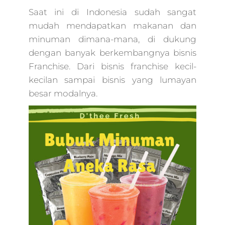
marketing,harga j
Saat ini di Indonesia sudah sangat
digital marketing,2
mudah mendapatkan makanan dan
jam pahami digital
minuman dimana-mana, di dukung
marketing untuk
dengan banyak berkembangnya bisnis
memulai bisnis an
jam pahami digital
Franchise. Dari bisnis franchise kecil-
marketing untuk
kecilan sampai bisnis yang lumayan
memulai bisnis,ad
besar modalnya.
marketing
digital,organico
marketing,jasa digi
agency,para
marketing,ppl
marketing
digital,online
marketing
digital,digital
marketing
sms,promosi medi
digital,promosi digi