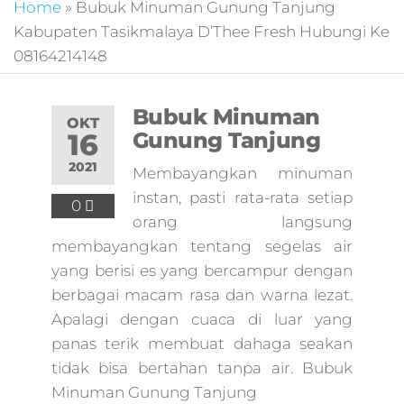
pemasaran online
Home
»
Bubuk Minuman Gunung Tanjung
smm,media promo
Kabupaten Tasikmalaya D’Thee Fresh Hubungi Ke
digital,jasa digital
08164214148
marketing
terbaik,marketing
online offline,jasa
Bubuk Minuman
digital marketing
OKT
16
Gunung Tanjung
murah,marketing
digital local,landin
2021
Membayangkan minuman
page marketing
instan, pasti rata-rata setiap
digital,digital
0
orang langsung
marketing untuk
umkm,digital
membayangkan tentang segelas air
marketing
yang berisi es yang bercampur dengan
umkm,pemasaran
berbagai macam rasa dan warna lezat.
digital
Apalagi dengan cuaca di luar yang
marketing,maksu
digital marketing,j
panas terik membuat dahaga seakan
online
tidak bisa bertahan tanpa air. Bubuk
marketing,biaya
Minuman Gunung Tanjung
digital