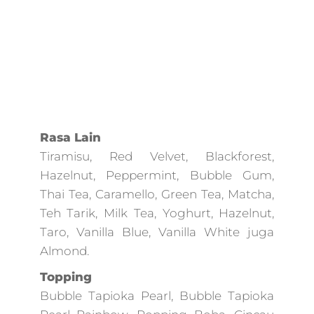
marketing agency
terbaik,marketing
digital
mcdonald's,digital
marketing pocari
sweat,online
marketing interne
marketing,market
Rasa Lain
digital 2018,market
digital
Tiramisu, Red Velvet, Blackforest,
offline,marketing
Hazelnut, Peppermint, Bubble Gum,
digital internet,es
Thai Tea, Caramello, Green Tea, Matcha,
digital,memulai dig
Teh Tarik, Milk Tea, Yoghurt, Hazelnut,
marketing,market
4.0 hermawan
Taro, Vanilla Blue, Vanilla White juga
kartajaya,evolution
Almond.
marketing
Topping
digital,paket jasa
digital marketing,f
Bubble Tapioka Pearl, Bubble Tapioka
digital marketing,j