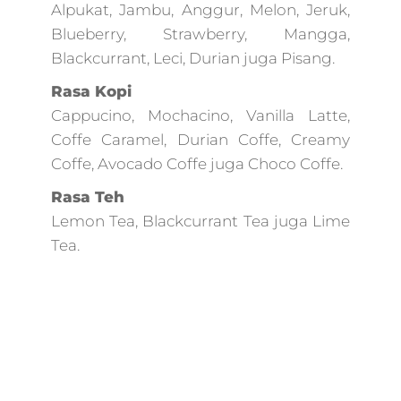
murah,marketing
Alpukat, Jambu, Anggur, Melon, Jeruk,
umkm,marketing
Blueberry, Strawberry, Mangga,
digital lead,market
Blackcurrant, Leci, Durian juga Pisang.
untuk
pemula,perusahaa
Rasa Kopi
digital agency,bisni
Cappucino, Mochacino, Vanilla Latte,
digital
Coffe Caramel, Durian Coffe, Creamy
agency,marketing
Coffe, Avocado Coffe juga Choco Coffe.
tradisional,herma
kartajaya marketi
Rasa Teh
4.0,media marketi
Lemon Tea, Blackcurrant Tea juga Lime
internet,skartec,m
pemasaran digital,
Tea.
jam pahami digital
marketing,digital
marketing
binus,marketing
digital
website,memaham
digital
marketing,digital