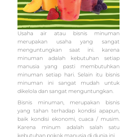
marketing,paket
digital
marketing,market
online
marketing,digital
Usaha air atau bisnis minuman
marketing untuk
merupakan usaha yang sangat
pemula,bisnis
menguntungkan saat ini. karena
marketing
online,online
minuman adalah kebutuhan setiap
marketing
manusia yang pasti membutuhkan
online,digital
minuman setiap hari. Selain itu bisnis
marketing
minuman ini sangat mudah untuk
kuliner,google
marketing
dikelola dan sangat menguntungkan.
online,harga digita
Bisnis minuman, merupakan bisnis
marketing,bisnis
digital advertising,
yang tahan terhadap kondisi apapun,
digital marketing
baik kondisi
ekonomi, cuaca / musim.
agency,jasa digital
Karena minum adalah salah satu
branding,digital
kebutuhan pokok manusia di dunia ini.