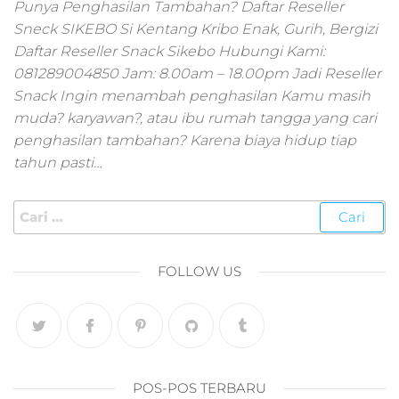
pemasaran online
Punya Penghasilan Tambahan? Daftar Reseller
smm,media promo
Sneck SIKEBO Si Kentang Kribo Enak, Gurih, Bergizi
digital,jasa digital
Daftar Reseller Snack Sikebo Hubungi Kami:
marketing
081289004850 Jam: 8.00am – 18.00pm Jadi Reseller
terbaik,marketing
Snack Ingin menambah penghasilan Kamu masih
online offline,jasa
muda? karyawan?, atau ibu rumah tangga yang cari
digital marketing
penghasilan tambahan? Karena biaya hidup tiap
murah,marketing
digital local,landin
tahun pasti…
page marketing
digital,digital
marketing untuk
umkm,digital
marketing
FOLLOW US
umkm,pemasaran
digital
marketing,maksu
digital marketing,j
online
marketing,biaya
POS-POS TERBARU
digital