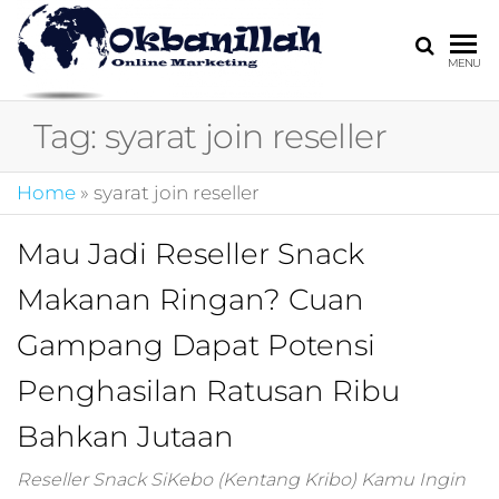
HARGA
digital
MENU
marketing,market
MIRING
online,marketing
Tag:
syarat join reseller
4.0,jasa digital
marketing,pemasa
digital,marketing 4
Home
»
syarat join reseller
kotler,performanc
digital,bisnis digita
Mau Jadi Reseller Snack
marketing,perusa
digital marketing,j
Makanan Ringan? Cuan
marketing,kotler
4.0,branding
Gampang Dapat Potensi
marketing
digital,marketing
Penghasilan Ratusan Ribu
digital social
Bahkan Jutaan
media,promosi
digital,digital mind
marketing,admoo,j
Reseller Snack SiKebo (Kentang Kribo) Kamu Ingin