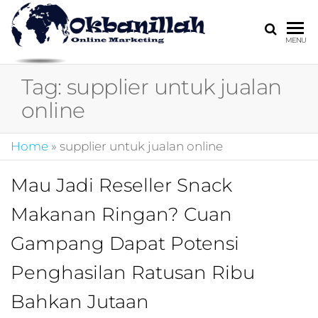
HARGA
digital
MENU
marketing,market
MIRING
online,marketing
Tag:
supplier untuk jualan
4.0,jasa digital
marketing,pemasa
online
digital,marketing 4
kotler,performanc
Home
»
supplier untuk jualan online
digital,bisnis digita
marketing,perusa
digital marketing,j
Mau Jadi Reseller Snack
marketing,kotler
Makanan Ringan? Cuan
4.0,branding
marketing
Gampang Dapat Potensi
digital,marketing
digital social
Penghasilan Ratusan Ribu
media,promosi
digital,digital mind
Bahkan Jutaan
marketing,admoo,j