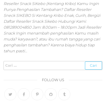
pemasaran online
Reseller Snack SiKebo (Kentang Kribo) Kamu Ingin
smm,media promo
Punya Penghasilan Tambahan? Daftar Reseller
digital,jasa digital
Sneck SIKEBO Si Kentang Kribo Enak, Gurih, Bergizi
marketing
Daftar Reseller Snack Sikebo Hubungi Kami:
terbaik,marketing
online offline,jasa
081289004850 Jam: 8.00am – 18.00pm Jadi Reseller
digital marketing
Snack Ingin menambah penghasilan Kamu masih
murah,marketing
muda? karyawan?, atau ibu rumah tangga yang cari
digital local,landin
penghasilan tambahan? Karena biaya hidup tiap
page marketing
tahun pasti…
digital,digital
marketing untuk
umkm,digital
marketing
umkm,pemasaran
digital
FOLLOW US
marketing,maksu
digital marketing,j
online
marketing,biaya
digital