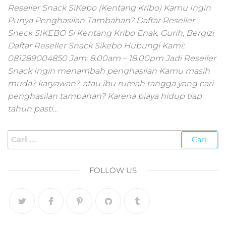
pemasaran online
Reseller Snack SiKebo (Kentang Kribo) Kamu Ingin
smm,media promo
Punya Penghasilan Tambahan? Daftar Reseller
digital,jasa digital
Sneck SIKEBO Si Kentang Kribo Enak, Gurih, Bergizi
marketing
Daftar Reseller Snack Sikebo Hubungi Kami:
terbaik,marketing
online offline,jasa
081289004850 Jam: 8.00am – 18.00pm Jadi Reseller
digital marketing
Snack Ingin menambah penghasilan Kamu masih
murah,marketing
muda? karyawan?, atau ibu rumah tangga yang cari
digital local,landin
penghasilan tambahan? Karena biaya hidup tiap
page marketing
tahun pasti…
digital,digital
marketing untuk
umkm,digital
marketing
umkm,pemasaran
digital
FOLLOW US
marketing,maksu
digital marketing,j
online
marketing,biaya
digital