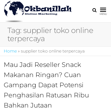
HARGA
digital
MENU
marketing,market
MIRING
online,marketing
Tag:
supplier toko online
4.0,jasa digital
marketing,pemasa
terpercaya
digital,marketing 4
kotler,performanc
Home
»
supplier toko online terpercaya
digital,bisnis digita
marketing,perusa
digital marketing,j
Mau Jadi Reseller Snack
marketing,kotler
Makanan Ringan? Cuan
4.0,branding
marketing
Gampang Dapat Potensi
digital,marketing
digital social
Penghasilan Ratusan Ribu
media,promosi
digital,digital mind
Bahkan Jutaan
marketing,admoo,j