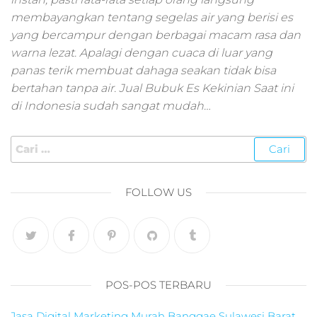
pemasaran online
membayangkan tentang segelas air yang berisi es
smm,media promo
digital,jasa digital
yang bercampur dengan berbagai macam rasa dan
marketing
warna lezat. Apalagi dengan cuaca di luar yang
terbaik,marketing
panas terik membuat dahaga seakan tidak bisa
online offline,jasa
bertahan tanpa air. Jual Bubuk Es Kekinian Saat ini
digital marketing
di Indonesia sudah sangat mudah…
murah,marketing
digital local,landin
page marketing
digital,digital
marketing untuk
umkm,digital
FOLLOW US
marketing
umkm,pemasaran
digital
marketing,maksu
digital marketing,j
online
POS-POS TERBARU
marketing,biaya
digital
Jasa Digital Marketing Murah Banggae Sulawesi Barat