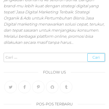
pemasaran online
brand-mu lebih kuat dengan strategi digital yang
smm,media promo
digital,jasa digital
tepat! Jasa Digital Marketing Terbaik: Strategi
marketing
Organik & Ads untuk Pertumbuhan Bisnis Jasa
terbaik,marketing
Digital marketing menawarkan solusi cepat, terukur,
online offline,jasa
dan tepat sasaran untuk menjangkau konsumen.
digital marketing
Melalui berbagai platform online, promosi bisa
murah,marketing
dilakukan secara masif tanpa harus…
digital local,landin
page marketing
digital,digital
marketing untuk
umkm,digital
marketing
FOLLOW US
umkm,pemasaran
digital
marketing,maksu
digital marketing,j
online
marketing,biaya
POS-POS TERBARU
digital