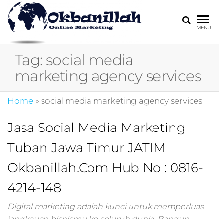
HARGA
digital
MENU
marketing,market
MIRING
online,marketing
Tag:
social media
4.0,jasa digital
marketing,pemasa
marketing agency services
digital,marketing 4
kotler,performanc
Home
»
social media marketing agency services
digital,bisnis digita
marketing,perusa
digital marketing,j
Jasa Social Media Marketing
marketing,kotler
Tuban Jawa Timur JATIM
4.0,branding
marketing
Okbanillah.Com Hub No : 0816-
digital,marketing
digital social
4214-148
media,promosi
digital,digital mind
Digital marketing adalah kunci untuk memperluas
marketing,admoo,j
jangkauan bisnismu ke seluruh dunia. Bangun