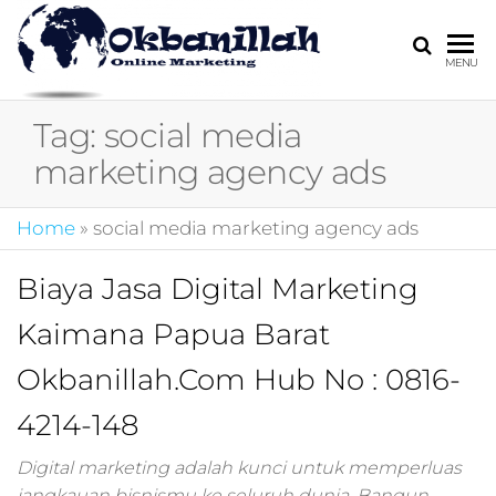
HARGA
digital
MENU
marketing,market
MIRING
online,marketing
Tag:
social media
4.0,jasa digital
marketing,pemasa
marketing agency ads
digital,marketing 4
kotler,performanc
Home
»
social media marketing agency ads
digital,bisnis digita
marketing,perusa
digital marketing,j
Biaya Jasa Digital Marketing
marketing,kotler
Kaimana Papua Barat
4.0,branding
marketing
Okbanillah.Com Hub No : 0816-
digital,marketing
digital social
4214-148
media,promosi
digital,digital mind
Digital marketing adalah kunci untuk memperluas
marketing,admoo,j
jangkauan bisnismu ke seluruh dunia. Bangun