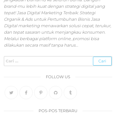
pemasaran online
brand-mu lebih kuat dengan strategi digital yang
smm,media promo
digital,jasa digital
tepat! Jasa Digital Marketing Terbaik: Strategi
marketing
Organik & Ads untuk Pertumbuhan Bisnis Jasa
terbaik,marketing
Digital marketing menawarkan solusi cepat, terukur,
online offline,jasa
dan tepat sasaran untuk menjangkau konsumen.
digital marketing
Melalui berbagai platform online, promosi bisa
murah,marketing
dilakukan secara masif tanpa harus…
digital local,landin
page marketing
digital,digital
marketing untuk
umkm,digital
marketing
FOLLOW US
umkm,pemasaran
digital
marketing,maksu
digital marketing,j
online
marketing,biaya
POS-POS TERBARU
digital