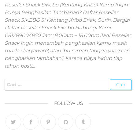
pemasaran online
Reseller Snack SiKebo (Kentang Kribo) Kamu Ingin
smm,media promo
Punya Penghasilan Tambahan? Daftar Reseller
digital,jasa digital
Sneck SIKEBO Si Kentang Kribo Enak, Gurih, Bergizi
marketing
Daftar Reseller Snack Sikebo Hubungi Kami:
terbaik,marketing
online offline,jasa
081289004850 Jam: 8.00am – 18.00pm Jadi Reseller
digital marketing
Snack Ingin menambah penghasilan Kamu masih
murah,marketing
muda? karyawan?, atau ibu rumah tangga yang cari
digital local,landin
penghasilan tambahan? Karena biaya hidup tiap
page marketing
tahun pasti…
digital,digital
marketing untuk
umkm,digital
marketing
umkm,pemasaran
digital
FOLLOW US
marketing,maksu
digital marketing,j
online
marketing,biaya
digital