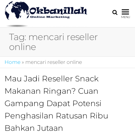
HARGA
digital
MENU
marketing,market
MIRING
online,marketing
Tag:
mencari reseller
4.0,jasa digital
marketing,pemasa
online
digital,marketing 4
kotler,performanc
Home
»
mencari reseller online
digital,bisnis digita
marketing,perusa
digital marketing,j
Mau Jadi Reseller Snack
marketing,kotler
Makanan Ringan? Cuan
4.0,branding
marketing
Gampang Dapat Potensi
digital,marketing
digital social
Penghasilan Ratusan Ribu
media,promosi
digital,digital mind
Bahkan Jutaan
marketing,admoo,j