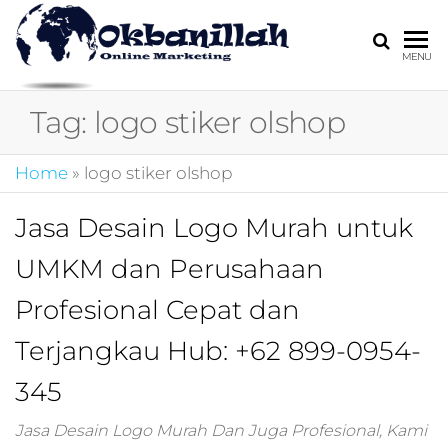
HARGA
digital
MENU
marketing,market
MIRING
online,marketing
Tag:
logo stiker olshop
4.0,jasa digital
marketing,pemasa
digital,marketing 4
Home
»
logo stiker olshop
kotler,performanc
digital,bisnis digita
Jasa Desain Logo Murah untuk
marketing,perusa
digital marketing,j
UMKM dan Perusahaan
marketing,kotler
4.0,branding
Profesional Cepat dan
marketing
digital,marketing
Terjangkau Hub: +62 899-0954-
digital social
345
media,promosi
digital,digital mind
marketing,admoo,j
Jasa Desain Logo Murah Dan Juga Profesional, Kami