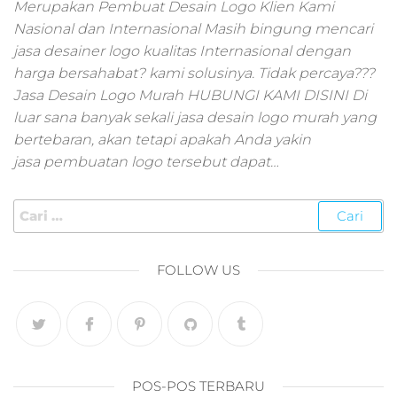
pemasaran online
Merupakan Pembuat Desain Logo Klien Kami
smm,media promo
Nasional dan Internasional Masih bingung mencari
digital,jasa digital
jasa desainer logo kualitas Internasional dengan
marketing
harga bersahabat? kami solusinya. Tidak percaya???
terbaik,marketing
Jasa Desain Logo Murah HUBUNGI KAMI DISINI Di
online offline,jasa
luar sana banyak sekali jasa desain logo murah yang
digital marketing
bertebaran, akan tetapi apakah Anda yakin
murah,marketing
digital local,landin
jasa pembuatan logo tersebut dapat…
page marketing
digital,digital
marketing untuk
umkm,digital
marketing
FOLLOW US
umkm,pemasaran
digital
marketing,maksu
digital marketing,j
online
marketing,biaya
POS-POS TERBARU
digital