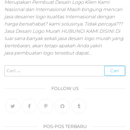
pemasaran online
Merupakan Pembuat Desain Logo Klien Kami
smm,media promo
Nasional dan Internasional Masih bingung mencari
digital,jasa digital
jasa desainer logo kualitas Internasional dengan
marketing
harga bersahabat? kami solusinya. Tidak percaya???
terbaik,marketing
Jasa Desain Logo Murah HUBUNGI KAMI DISINI Di
online offline,jasa
luar sana banyak sekali jasa desain logo murah yang
digital marketing
bertebaran, akan tetapi apakah Anda yakin
murah,marketing
digital local,landin
jasa pembuatan logo tersebut dapat…
page marketing
digital,digital
marketing untuk
umkm,digital
marketing
FOLLOW US
umkm,pemasaran
digital
marketing,maksu
digital marketing,j
online
marketing,biaya
POS-POS TERBARU
digital