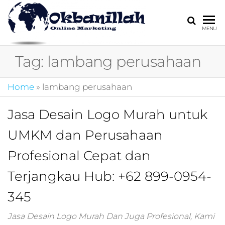
HARGA
digital
MENU
marketing,market
MIRING
online,marketing
Tag:
lambang perusahaan
4.0,jasa digital
marketing,pemasa
digital,marketing 4
Home
»
lambang perusahaan
kotler,performanc
digital,bisnis digita
Jasa Desain Logo Murah untuk
marketing,perusa
digital marketing,j
UMKM dan Perusahaan
marketing,kotler
4.0,branding
Profesional Cepat dan
marketing
digital,marketing
Terjangkau Hub: +62 899-0954-
digital social
345
media,promosi
digital,digital mind
marketing,admoo,j
Jasa Desain Logo Murah Dan Juga Profesional, Kami