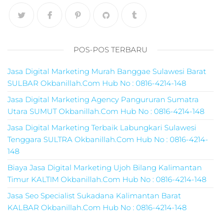
marketing,harga j
digital marketing,2
jam pahami digital
marketing untuk
POS-POS TERBARU
memulai bisnis an
jam pahami digital
Jasa Digital Marketing Murah Banggae Sulawesi Barat
marketing untuk
SULBAR Okbanillah.Com Hub No : 0816-4214-148
memulai bisnis,ad
marketing
Jasa Digital Marketing Agency Pangururan Sumatra
digital,organico
Utara SUMUT Okbanillah.Com Hub No : 0816-4214-148
marketing,jasa digi
Jasa Digital Marketing Terbaik Labungkari Sulawesi
agency,para
marketing,ppl
Tenggara SULTRA Okbanillah.Com Hub No : 0816-4214-
marketing
148
digital,online
Biaya Jasa Digital Marketing Ujoh Bilang Kalimantan
marketing
Timur KALTIM Okbanillah.Com Hub No : 0816-4214-148
digital,digital
marketing
Jasa Seo Specialist Sukadana Kalimantan Barat
sms,promosi medi
KALBAR Okbanillah.Com Hub No : 0816-4214-148
digital,promosi digi