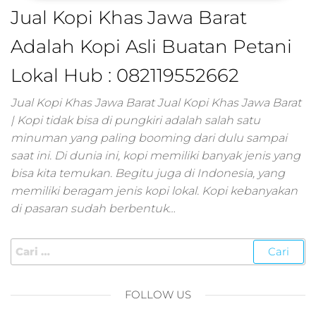
pemasaran online
Jual Kopi Khas Jawa Barat
smm,media promo
digital,jasa digital
Adalah Kopi Asli Buatan Petani
marketing
terbaik,marketing
Lokal Hub : 082119552662
online offline,jasa
digital marketing
Jual Kopi Khas Jawa Barat Jual Kopi Khas Jawa Barat
murah,marketing
| Kopi tidak bisa di pungkiri adalah salah satu
digital local,landin
minuman yang paling booming dari dulu sampai
page marketing
saat ini. Di dunia ini, kopi memiliki banyak jenis yang
digital,digital
marketing untuk
bisa kita temukan. Begitu juga di Indonesia, yang
umkm,digital
memiliki beragam jenis kopi lokal. Kopi kebanyakan
marketing
di pasaran sudah berbentuk…
umkm,pemasaran
digital
marketing,maksu
digital marketing,j
online
FOLLOW US
marketing,biaya
digital