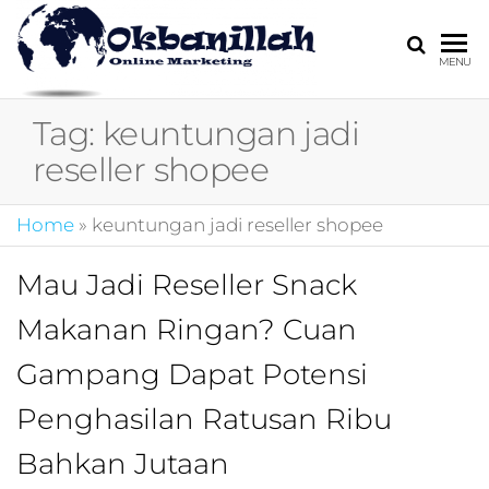
HARGA
digital
MENU
marketing,market
MIRING
online,marketing
Tag:
keuntungan jadi
4.0,jasa digital
marketing,pemasa
reseller shopee
digital,marketing 4
kotler,performanc
Home
»
keuntungan jadi reseller shopee
digital,bisnis digita
marketing,perusa
digital marketing,j
Mau Jadi Reseller Snack
marketing,kotler
Makanan Ringan? Cuan
4.0,branding
marketing
Gampang Dapat Potensi
digital,marketing
digital social
Penghasilan Ratusan Ribu
media,promosi
digital,digital mind
Bahkan Jutaan
marketing,admoo,j