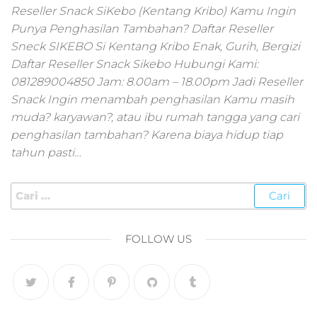
pemasaran online
Reseller Snack SiKebo (Kentang Kribo) Kamu Ingin
smm,media promo
Punya Penghasilan Tambahan? Daftar Reseller
digital,jasa digital
Sneck SIKEBO Si Kentang Kribo Enak, Gurih, Bergizi
marketing
Daftar Reseller Snack Sikebo Hubungi Kami:
terbaik,marketing
online offline,jasa
081289004850 Jam: 8.00am – 18.00pm Jadi Reseller
digital marketing
Snack Ingin menambah penghasilan Kamu masih
murah,marketing
muda? karyawan?, atau ibu rumah tangga yang cari
digital local,landin
penghasilan tambahan? Karena biaya hidup tiap
page marketing
tahun pasti…
digital,digital
marketing untuk
umkm,digital
marketing
umkm,pemasaran
digital
FOLLOW US
marketing,maksu
digital marketing,j
online
marketing,biaya
digital