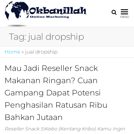
HARGA
digital
MENU
marketing,market
MIRING
online,marketing
Tag:
jual dropship
4.0,jasa digital
marketing,pemasa
digital,marketing 4
Home
»
jual dropship
kotler,performanc
digital,bisnis digita
Mau Jadi Reseller Snack
marketing,perusa
digital marketing,j
Makanan Ringan? Cuan
marketing,kotler
4.0,branding
Gampang Dapat Potensi
marketing
digital,marketing
Penghasilan Ratusan Ribu
digital social
Bahkan Jutaan
media,promosi
digital,digital mind
marketing,admoo,j
Reseller Snack SiKebo (Kentang Kribo) Kamu Ingin