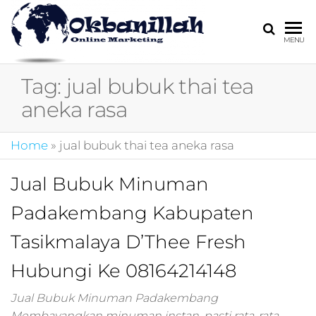
HARGA
digital
MENU
marketing,market
MIRING
online,marketing
Tag:
jual bubuk thai tea
4.0,jasa digital
marketing,pemasa
aneka rasa
digital,marketing 4
kotler,performanc
Home
»
jual bubuk thai tea aneka rasa
digital,bisnis digita
marketing,perusa
digital marketing,j
Jual Bubuk Minuman
marketing,kotler
Padakembang Kabupaten
4.0,branding
marketing
Tasikmalaya D’Thee Fresh
digital,marketing
digital social
Hubungi Ke 08164214148
media,promosi
digital,digital mind
Jual Bubuk Minuman Padakembang
marketing,admoo,j
Membayangkan minuman instan, pasti rata-rata