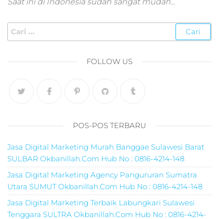
Saat ini di Indonesia sudah sangat mudah…
marketing
pemula,marketing
digital landing
page,digital marke
personas,taktik digi
FOLLOW US
marketing,internet
marketing
google,digital
marketing jasa,tra
digital
marketing,umkm
POS-POS TERBARU
digital
marketing,digital
Jasa Digital Marketing Murah Banggae Sulawesi Barat
marketing
terbaik,marketing
SULBAR Okbanillah.Com Hub No : 0816-4214-148
online 2021,google
Jasa Digital Marketing Agency Pangururan Sumatra
analytics marketin
Utara SUMUT Okbanillah.Com Hub No : 0816-4214-148
digital,mito
marketing,digital
Jasa Digital Marketing Terbaik Labungkari Sulawesi
marketing
Tenggara SULTRA Okbanillah.Com Hub No : 0816-4214-