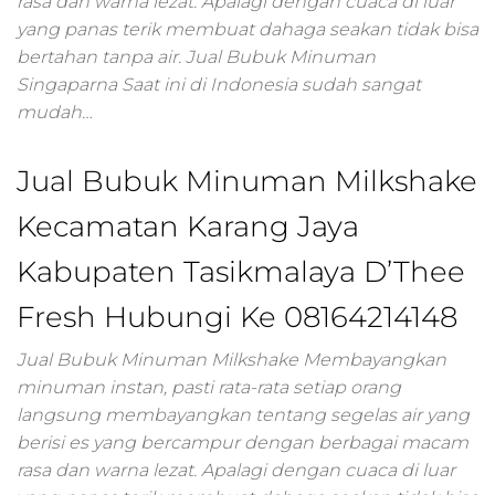
rasa dan warna lezat. Apalagi dengan cuaca di luar
marketing,paket
yang panas terik membuat dahaga seakan tidak bisa
digital
bertahan tanpa air. Jual Bubuk Minuman
marketing,market
online
Singaparna Saat ini di Indonesia sudah sangat
marketing,digital
mudah…
marketing untuk
pemula,bisnis
Jual Bubuk Minuman Milkshake
marketing
online,online
Kecamatan Karang Jaya
marketing
online,digital
Kabupaten Tasikmalaya D’Thee
marketing
kuliner,google
Fresh Hubungi Ke 08164214148
marketing
online,harga digita
Jual Bubuk Minuman Milkshake Membayangkan
marketing,bisnis
minuman instan, pasti rata-rata setiap orang
digital advertising,
langsung membayangkan tentang segelas air yang
digital marketing
berisi es yang bercampur dengan berbagai macam
agency,jasa digital
rasa dan warna lezat. Apalagi dengan cuaca di luar
branding,digital