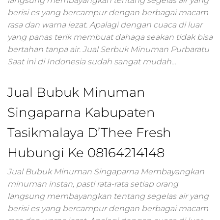
langsung membayangkan tentang segelas air yang
marketing,harga j
berisi es yang bercampur dengan berbagai macam
digital marketing,2
rasa dan warna lezat. Apalagi dengan cuaca di luar
jam pahami digital
yang panas terik membuat dahaga seakan tidak bisa
marketing untuk
bertahan tanpa air. Jual Serbuk Minuman Purbaratu
memulai bisnis an
Saat ini di Indonesia sudah sangat mudah…
jam pahami digital
marketing untuk
memulai bisnis,ad
Jual Bubuk Minuman
marketing
digital,organico
Singaparna Kabupaten
marketing,jasa digi
agency,para
Tasikmalaya D’Thee Fresh
marketing,ppl
marketing
Hubungi Ke 08164214148
digital,online
marketing
Jual Bubuk Minuman Singaparna Membayangkan
digital,digital
minuman instan, pasti rata-rata setiap orang
marketing
langsung membayangkan tentang segelas air yang
sms,promosi medi
berisi es yang bercampur dengan berbagai macam
digital,promosi digi