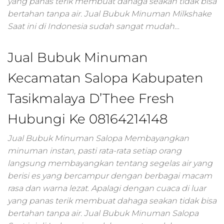
marketing
yang panas terik membuat dahaga seakan tidak bisa
telkom,layanan dig
bertahan tanpa air. Jual Bubuk Minuman Milkshake
marketing,penjela
Saat ini di Indonesia sudah sangat mudah…
digital
marketing,digital
Jual Bubuk Minuman
marketing denny
santoso,mengenal
Kecamatan Salopa Kabupaten
digital
marketing,bagian 
Tasikmalaya D’Thee Fresh
digital
marketing,kerjaan
Hubungi Ke 08164214148
digital
marketing,market
Jual Bubuk Minuman Salopa Membayangkan
digital startup,dicar
minuman instan, pasti rata-rata setiap orang
digital marketing,g
langsung membayangkan tentang segelas air yang
digital agency,digit
berisi es yang bercampur dengan berbagai macam
sport
marketing,market
rasa dan warna lezat. Apalagi dengan cuaca di luar
digital digital,bagi
yang panas terik membuat dahaga seakan tidak bisa
digital
bertahan tanpa air. Jual Bubuk Minuman Salopa
marketing,digital