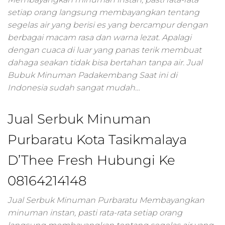
pemasaran online
setiap orang langsung membayangkan tentang
smm,media promo
digital,jasa digital
segelas air yang berisi es yang bercampur dengan
marketing
berbagai macam rasa dan warna lezat. Apalagi
terbaik,marketing
dengan cuaca di luar yang panas terik membuat
online offline,jasa
dahaga seakan tidak bisa bertahan tanpa air. Jual
digital marketing
Bubuk Minuman Padakembang Saat ini di
murah,marketing
Indonesia sudah sangat mudah…
digital local,landin
page marketing
digital,digital
Jual Serbuk Minuman
marketing untuk
umkm,digital
Purbaratu Kota Tasikmalaya
marketing
umkm,pemasaran
D’Thee Fresh Hubungi Ke
digital
08164214148
marketing,maksu
digital marketing,j
Jual Serbuk Minuman Purbaratu Membayangkan
online
marketing,biaya
minuman instan, pasti rata-rata setiap orang
digital