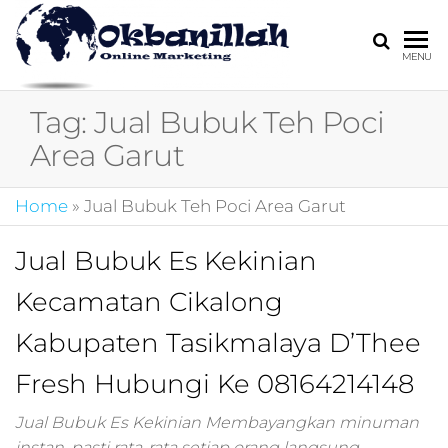
HARGA
digital
MENU
marketing,market
MIRING
online,marketing
Tag:
Jual Bubuk Teh Poci
4.0,jasa digital
marketing,pemasa
Area Garut
digital,marketing 4
kotler,performanc
Home
»
Jual Bubuk Teh Poci Area Garut
digital,bisnis digita
marketing,perusa
digital marketing,j
Jual Bubuk Es Kekinian
marketing,kotler
Kecamatan Cikalong
4.0,branding
marketing
Kabupaten Tasikmalaya D’Thee
digital,marketing
digital social
Fresh Hubungi Ke 08164214148
media,promosi
digital,digital mind
Jual Bubuk Es Kekinian Membayangkan minuman
marketing,admoo,j
instan, pasti rata-rata setiap orang langsung