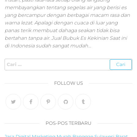
pemasaran online
membayangkan tentang segelas air yang berisi es
smm,media promo
digital,jasa digital
yang bercampur dengan berbagai macam rasa dan
marketing
warna lezat. Apalagi dengan cuaca di luar yang
terbaik,marketing
panas terik membuat dahaga seakan tidak bisa
online offline,jasa
bertahan tanpa air. Jual Bubuk Es Kekinian Saat ini
digital marketing
di Indonesia sudah sangat mudah…
murah,marketing
digital local,landin
page marketing
digital,digital
marketing untuk
umkm,digital
FOLLOW US
marketing
umkm,pemasaran
digital
marketing,maksu
digital marketing,j
online
POS-POS TERBARU
marketing,biaya
digital
Jasa Digital Marketing Murah Banggae Sulawesi Barat