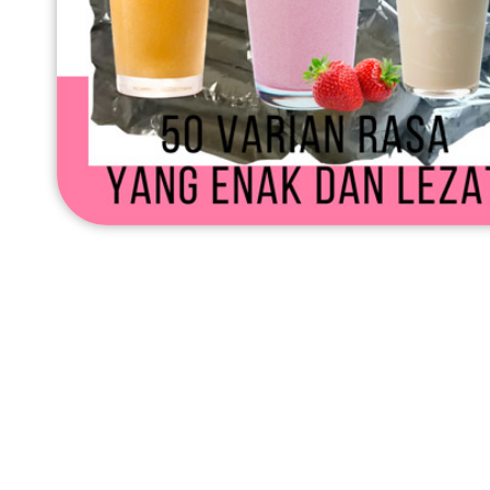
pemasaran on
smm,media p
digital,jasa dig
marketing
terbaik,marke
online offline,
digital marke
murah,market
digital local,l
page marketi
digital,digital
marketing un
umkm,digital
marketing
umkm,pemas
digital
marketing,m
digital market
online
marketing,bia
digital