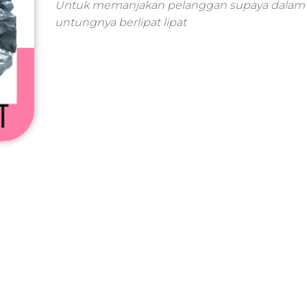
line,sem
Untuk memanjakan pelanggan supaya dalam
romosi
untungnya berlipat lipat
ital
ting
jasa
ting
ing
anding
ng
tuk
aran
aksud
ing,jasa
ya