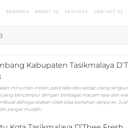
BERANDA
ABOUT US
SERVICES
CONTACT US
A
rketing
G
ing
a
masaran
ing 4.0
mance
igital
bang Kabupaten Tasikmalaya D’
rusahaan
ing,jasa
8
ler
minuman instan, pasti rata-rata setiap orang langsu
s yang bercampur dengan berbagai macam rasa dan warn
ting
mbuat dahaga seakan tidak bisa bertahan tanpa air. Jua
dah sangat mudah…
i
 minds
moo,jasa
u Kota Tasikmalaya D’Thee Fresh