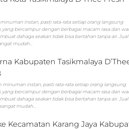
line,sem
romosi
ital
uman instan, pasti rata-rata setiap orang langsung
ting
s yang bercampur dengan berbagai macam rasa dan warn
jasa
mbuat dahaga seakan tidak bisa bertahan tanpa air. Jua
ting
 sangat mudah…
ing
anding
ng
rna Kabupaten Tasikmalaya D’The
tuk
8
numan instan, pasti rata-rata setiap orang langsung
aran
s yang bercampur dengan berbagai macam rasa dan warn
mbuat dahaga seakan tidak bisa bertahan tanpa air. Jua
aksud
h sangat mudah…
ing,jasa
ya
ke Kecamatan Karang Jaya Kabupa