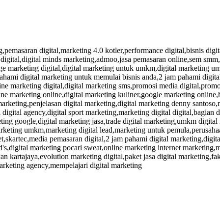
g,pemasaran digital,marketing 4.0 kotler,performance digital,bisnis digi
 digital,digital minds marketing,admoo,jasa pemasaran online,sem smm,m
page marketing digital,digital marketing untuk umkm,digital marketing 
 pahami digital marketing untuk memulai bisnis anda,2 jam pahami digita
ine marketing digital,digital marketing sms,promosi media digital,promo
e marketing online,digital marketing kuliner,google marketing online,har
marketing,penjelasan digital marketing,digital marketing denny santoso,
a digital agency,digital sport marketing,marketing digital digital,bagian
eting google,digital marketing jasa,trade digital marketing,umkm digita
arketing umkm,marketing digital lead,marketing untuk pemula,perusahaan
t,skartec,media pemasaran digital,2 jam pahami digital marketing,digit
s,digital marketing pocari sweat,online marketing internet marketing,ma
kartajaya,evolution marketing digital,paket jasa digital marketing,fakta
arketing agency,mempelajari digital marketing