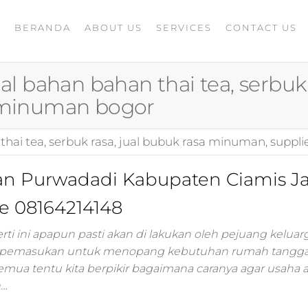
BERANDA
ABOUT US
SERVICES
CONTACT US
A
rketing
G
ing
ual bahan bahan thai tea, serbuk
masaran
 minuman bogor
ing 4.0
mance
n thai tea, serbuk rasa, jual bubuk rasa minuman, sup
igital
rusahaan
ing,jasa
an Purwadadi Kabupaten Ciamis J
ler
e 08164214148
ti ini apapun pasti akan di lakukan oleh pejuang keluarg
ting
 dapat pemasukan untuk menopang kebutuhan rumah tangga
i
ua tentu kita berpikir bagaimana caranya agar usaha a
 minds
n…
moo,jasa