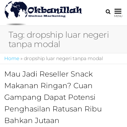
HARGA
digital
MENU
marketing,market
MIRING
online,marketing
Tag:
dropship luar negeri
4.0,jasa digital
marketing,pemasa
tanpa modal
digital,marketing 4
kotler,performanc
Home
»
dropship luar negeri tanpa modal
digital,bisnis digita
marketing,perusa
digital marketing,j
Mau Jadi Reseller Snack
marketing,kotler
Makanan Ringan? Cuan
4.0,branding
marketing
Gampang Dapat Potensi
digital,marketing
digital social
Penghasilan Ratusan Ribu
media,promosi
digital,digital mind
Bahkan Jutaan
marketing,admoo,j