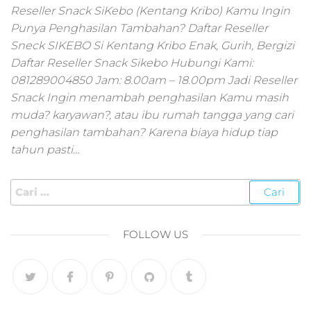
pemasaran online
Reseller Snack SiKebo (Kentang Kribo) Kamu Ingin
smm,media promo
Punya Penghasilan Tambahan? Daftar Reseller
digital,jasa digital
Sneck SIKEBO Si Kentang Kribo Enak, Gurih, Bergizi
marketing
Daftar Reseller Snack Sikebo Hubungi Kami:
terbaik,marketing
online offline,jasa
081289004850 Jam: 8.00am – 18.00pm Jadi Reseller
digital marketing
Snack Ingin menambah penghasilan Kamu masih
murah,marketing
muda? karyawan?, atau ibu rumah tangga yang cari
digital local,landin
penghasilan tambahan? Karena biaya hidup tiap
page marketing
tahun pasti…
digital,digital
marketing untuk
umkm,digital
marketing
umkm,pemasaran
digital
FOLLOW US
marketing,maksu
digital marketing,j
online
marketing,biaya
digital