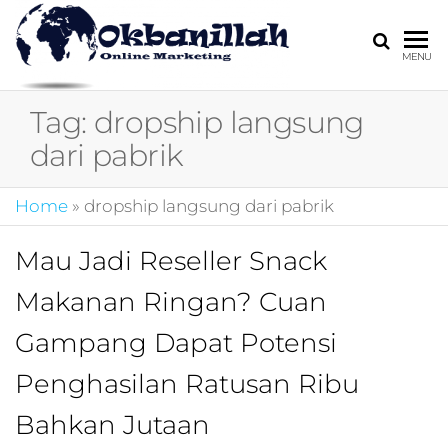
HARGA
digital
MENU
marketing,market
MIRING
online,marketing
Tag:
dropship langsung
4.0,jasa digital
marketing,pemasa
dari pabrik
digital,marketing 4
kotler,performanc
Home
»
dropship langsung dari pabrik
digital,bisnis digita
marketing,perusa
digital marketing,j
Mau Jadi Reseller Snack
marketing,kotler
Makanan Ringan? Cuan
4.0,branding
marketing
Gampang Dapat Potensi
digital,marketing
digital social
Penghasilan Ratusan Ribu
media,promosi
digital,digital mind
Bahkan Jutaan
marketing,admoo,j