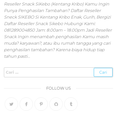
pemasaran online
Reseller Snack SiKebo (Kentang Kribo) Kamu Ingin
smm,media promo
Punya Penghasilan Tambahan? Daftar Reseller
digital,jasa digital
Sneck SIKEBO Si Kentang Kribo Enak, Gurih, Bergizi
marketing
Daftar Reseller Snack Sikebo Hubungi Kami:
terbaik,marketing
online offline,jasa
081289004850 Jam: 8.00am – 18.00pm Jadi Reseller
digital marketing
Snack Ingin menambah penghasilan Kamu masih
murah,marketing
muda? karyawan?, atau ibu rumah tangga yang cari
digital local,landin
penghasilan tambahan? Karena biaya hidup tiap
page marketing
tahun pasti…
digital,digital
marketing untuk
umkm,digital
marketing
umkm,pemasaran
digital
FOLLOW US
marketing,maksu
digital marketing,j
online
marketing,biaya
digital