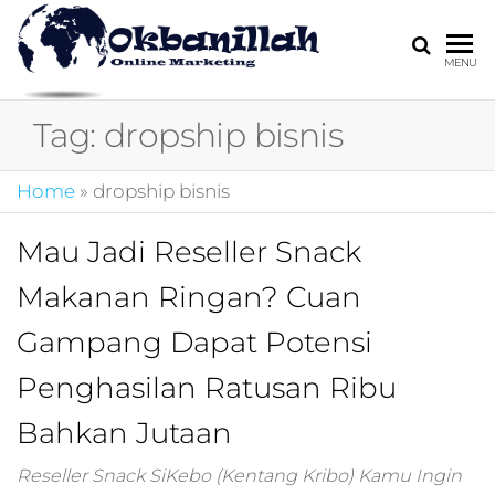
HARGA
digital
MENU
marketing,market
MIRING
online,marketing
Tag:
dropship bisnis
4.0,jasa digital
marketing,pemasa
digital,marketing 4
Home
»
dropship bisnis
kotler,performanc
digital,bisnis digita
Mau Jadi Reseller Snack
marketing,perusa
digital marketing,j
Makanan Ringan? Cuan
marketing,kotler
4.0,branding
Gampang Dapat Potensi
marketing
digital,marketing
Penghasilan Ratusan Ribu
digital social
Bahkan Jutaan
media,promosi
digital,digital mind
marketing,admoo,j
Reseller Snack SiKebo (Kentang Kribo) Kamu Ingin