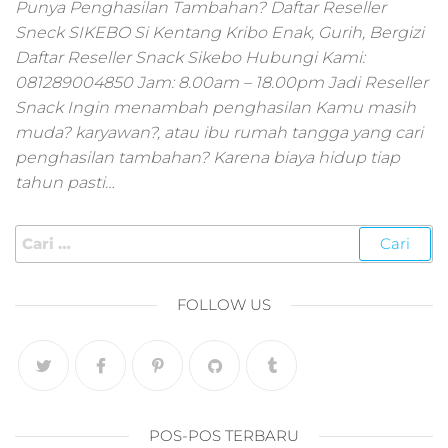
pemasaran online
Punya Penghasilan Tambahan? Daftar Reseller
smm,media promo
Sneck SIKEBO Si Kentang Kribo Enak, Gurih, Bergizi
digital,jasa digital
Daftar Reseller Snack Sikebo Hubungi Kami:
marketing
081289004850 Jam: 8.00am – 18.00pm Jadi Reseller
terbaik,marketing
Snack Ingin menambah penghasilan Kamu masih
online offline,jasa
muda? karyawan?, atau ibu rumah tangga yang cari
digital marketing
penghasilan tambahan? Karena biaya hidup tiap
murah,marketing
digital local,landin
tahun pasti…
page marketing
digital,digital
marketing untuk
umkm,digital
marketing
FOLLOW US
umkm,pemasaran
digital
marketing,maksu
digital marketing,j
online
marketing,biaya
POS-POS TERBARU
digital