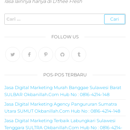
rasa lainnya hanya di D’thee Fresh
marketing,harga j
digital marketing,2
jam pahami digital
marketing untuk
memulai bisnis an
FOLLOW US
jam pahami digital
marketing untuk
memulai bisnis,ad
marketing
digital,organico
marketing,jasa digi
POS-POS TERBARU
agency,para
marketing,ppl
Jasa Digital Marketing Murah Banggae Sulawesi Barat
marketing
SULBAR Okbanillah.Com Hub No : 0816-4214-148
digital,online
marketing
Jasa Digital Marketing Agency Pangururan Sumatra
digital,digital
Utara SUMUT Okbanillah.Com Hub No : 0816-4214-148
marketing
sms,promosi medi
Jasa Digital Marketing Terbaik Labungkari Sulawesi
digital,promosi digi
Tenggara SULTRA Okbanillah.Com Hub No : 0816-4214-