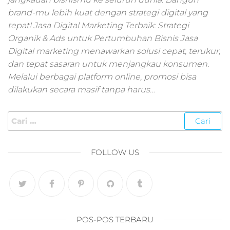
pemasaran online
brand-mu lebih kuat dengan strategi digital yang
smm,media promo
digital,jasa digital
tepat! Jasa Digital Marketing Terbaik: Strategi
marketing
Organik & Ads untuk Pertumbuhan Bisnis Jasa
terbaik,marketing
Digital marketing menawarkan solusi cepat, terukur,
online offline,jasa
dan tepat sasaran untuk menjangkau konsumen.
digital marketing
Melalui berbagai platform online, promosi bisa
murah,marketing
dilakukan secara masif tanpa harus…
digital local,landin
page marketing
digital,digital
marketing untuk
umkm,digital
marketing
FOLLOW US
umkm,pemasaran
digital
marketing,maksu
digital marketing,j
online
marketing,biaya
POS-POS TERBARU
digital