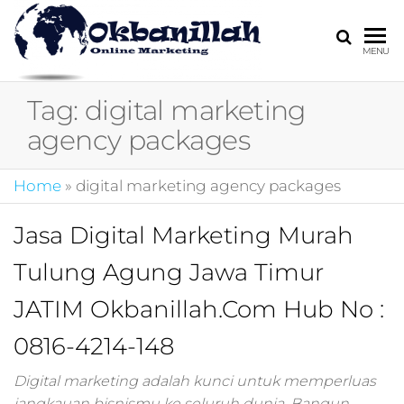
HARGA
digital
MENU
marketing,market
MIRING
online,marketing
Tag:
digital marketing
4.0,jasa digital
marketing,pemasa
agency packages
digital,marketing 4
kotler,performanc
Home
»
digital marketing agency packages
digital,bisnis digita
marketing,perusa
digital marketing,j
Jasa Digital Marketing Murah
marketing,kotler
Tulung Agung Jawa Timur
4.0,branding
marketing
JATIM Okbanillah.Com Hub No :
digital,marketing
digital social
0816-4214-148
media,promosi
digital,digital mind
Digital marketing adalah kunci untuk memperluas
marketing,admoo,j
jangkauan bisnismu ke seluruh dunia. Bangun