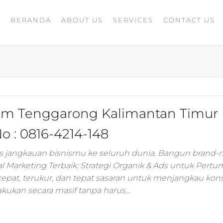
BERANDA
ABOUT US
SERVICES
CONTACT US
A
rketing
G
ing
masaran
ing 4.0
mance
igital
gram Tenggarong Kalimantan Timur
rusahaan
ing,jasa
 : 0816-4214-148
ler
s jangkauan bisnismu ke seluruh dunia. Bangun brand-
ital Marketing Terbaik: Strategi Organik & Ads untuk Per
ting
 cepat, terukur, dan tepat sasaran untuk menjangkau ko
lakukan secara masif tanpa harus…
i
 minds
moo,jasa