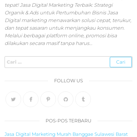
pemasaran online
tepat! Jasa Digital Marketing Terbaik: Strategi
smm,media promo
Organik & Ads untuk Pertumbuhan Bisnis Jasa
digital,jasa digital
Digital marketing menawarkan solusi cepat, terukur,
marketing
dan tepat sasaran untuk menjangkau konsumen.
terbaik,marketing
online offline,jasa
Melalui berbagai platform online, promosi bisa
digital marketing
dilakukan secara masif tanpa harus…
murah,marketing
digital local,landin
page marketing
digital,digital
marketing untuk
FOLLOW US
umkm,digital
marketing
umkm,pemasaran
digital
marketing,maksu
digital marketing,j
POS-POS TERBARU
online
marketing,biaya
Jasa Digital Marketing Murah Banggae Sulawesi Barat
digital